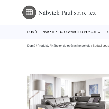
Nábytek Paul s.r.o. .cz
DOMŮ
NÁBYTEK DO OBÝVACÍHO POKOJE
L
Domů
/
Produkty
/
Nábytek do obývacího pokoje
/
Sedací soupr