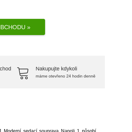
BCHODU »
bchod
Nakupujte kdykoli
máme otevřeno 24 hodin denně
 1 Moderní sedací souprava Napoli 1 působí