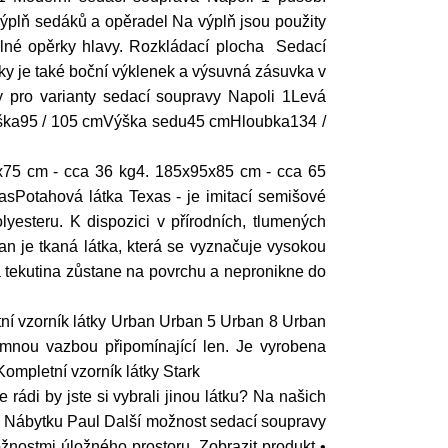
ýplň sedáků a opěradel Na výplň jsou použity
elné opěrky hlavy. Rozkládací plocha Sedací
ačky je také boční výklenek a výsuvná zásuvka v
 pro varianty sedací soupravy Napoli 1Levá
ýška95 / 105 cmVýška sedu45 cmHloubka134 /
x75 cm - cca 36 kg4. 185x95x85 cm - cca 65
sPotahová látka Texas - je imitací semišové
yesteru. K dispozici v přírodních, tlumených
n je tkaná látka, která se vyznačuje vysokou
 tekutina zůstane na povrchu a nepronikne do
etní vzorník látky Urban Urban 5 Urban 8 Urban
emnou vazbou připomínající len. Je vyrobena
ompletní vzorník látky Stark
rádi by jste si vybrali jinou látku? Na našich
y Nábytku Paul Další možnost sedací soupravy
nostmi úložného prostoru. Zobrazit produkt •