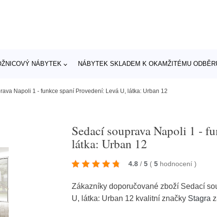
OŽNICOVÝ NÁBYTEK
NÁBYTEK SKLADEM K OKAMŽITÉMU ODBĚR
ava Napoli 1 - funkce spaní Provedení: Levá U, látka: Urban 12
Sedací souprava Napoli 1 - f
látka: Urban 12
4.8
/
5
(
5
hodnocení
)
Zákazníky doporučované zboží Sedací sou
U, látka: Urban 12 kvalitní značky
Stagra
z