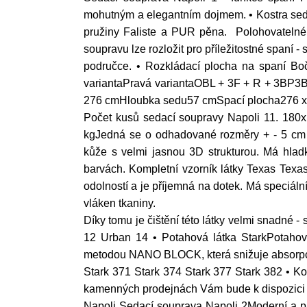
mohutným a elegantním dojmem. • Kostra seda
pružiny Faliste a PUR pěna. Polohovatelné 
soupravu lze rozložit pro příležitostné spaní 
područce. • Rozkládací plocha na spaní Bo
variantaPravá variantaOBL + 3F + R + 3BP3
276 cmHloubka sedu57 cmSpací plocha276 x
Počet kusů sedací soupravy Napoli 11. 180
kgJedná se o odhadované rozměry + - 5 cm /
kůže s velmi jasnou 3D strukturou. Má hladk
barvách. Kompletní vzorník látky Texas Texa
odolností a je příjemná na dotek. Má speciá
vláken tkaniny.
Díky tomu je čištění této látky velmi snadné 
12 Urban 14 • Potahová látka StarkPotahová
metodou NANO BLOCK, která snižuje absorpci t
Stark 371 Stark 374 Stark 377 Stark 382 • Kom
kamenných prodejnách Vám bude k dispozici k
Napoli Sedací souprava Napoli 2Moderní a pr