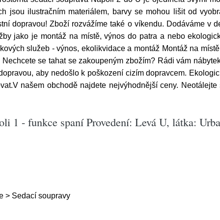
ch jsou ilustračním materiálem, barvy se mohou lišit od vyobr
stní dopravou! Zboží rozvážíme také o víkendu. Dodáváme v
by jako je montáž na místě, výnos do patra a nebo ekologick
kových služeb - výnos, ekolikvidace a montáž Montáž na místě
u Nechcete se tahat se zakoupeným zbožím? Rádi vám nábyte
dopravou, aby nedošlo k poškození cizím dopravcem. Ekologic
idovat.V našem obchodě najdete nejvýhodnější ceny. Neotálej
li 1 - funkce spaní Provedení: Levá U, látka: Urb
e > Sedací soupravy