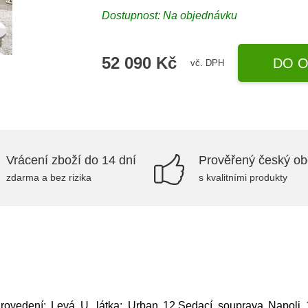
Dostupnost: Na objednávku
52 090 Kč
DO O
vč. DPH
Vrácení zboží do 14 dní
Prověřený český o
zdarma a bez rizika
s kvalitními produkty
rovedení: Levá U, látka: Urban 12,Sedací souprava Napoli