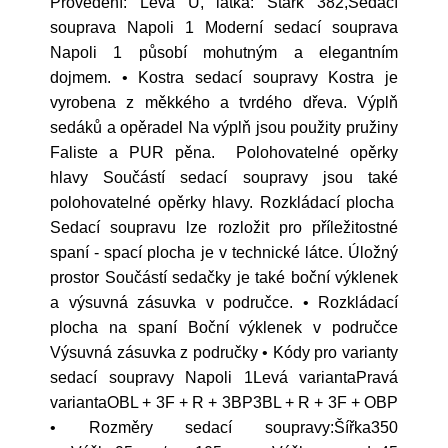
Provedení: Levá U, látka: Stark 382,Sedací
souprava Napoli 1 Moderní sedací souprava
Napoli 1 působí mohutným a elegantním
dojmem. • Kostra sedací soupravy Kostra je
vyrobena z měkkého a tvrdého dřeva. Výplň
sedáků a opěradel Na výplň jsou použity pružiny
Faliste a PUR pěna. Polohovatelné opěrky
hlavy Součástí sedací soupravy jsou také
polohovatelné opěrky hlavy. Rozkládací plocha
Sedací soupravu lze rozložit pro příležitostné
spaní - spací plocha je v technické látce. Úložný
prostor Součástí sedačky je také boční výklenek
a výsuvná zásuvka v područce. • Rozkládací
plocha na spaní Boční výklenek v područce
Výsuvná zásuvka z područky • Kódy pro varianty
sedací soupravy Napoli 1Levá variantaPravá
variantaOBL + 3F + R + 3BP3BL + R + 3F + OBP
• Rozměry sedací soupravy:Šířka350