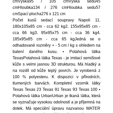
cmVýška95 / 105 cmVýška sedu45
cmHloubka134 / 276 cmHloubka sedu57
cmSpací plocha276 x 121 cm
Počet kusů sedací soupravy Napoli 11.
180x105x85 cm - cca 62 kg2. 155x95x85 cm -
cca 66 kg3. 95x95x75 cm - cca 36 kg4.
185x95x85 cm - cca 65 kgJedná se o
odhadované rozměry + - 5 cm / kg s ohledem na
balení daného kusu. • Potahová látka
TexasPotahová látka Texas - je imitací semišové
kůže s velmi jasnou 3D strukturou. Má hladký a
na rozdíl od kůže teplý povrch. Je vyrobená z
100 % polyesteru. K dispozici v přírodních,
tlumených barvách. Kompletní vzorník látky
Texas Texas 23 Texas 91 Texas 93 Texas 100 •
Potahová látka UrbanUrban je tkaná látka, která
se vyznačuje vysokou odolností a je příjemná na
dotek. Má speciální úpravu nazvanou WATER