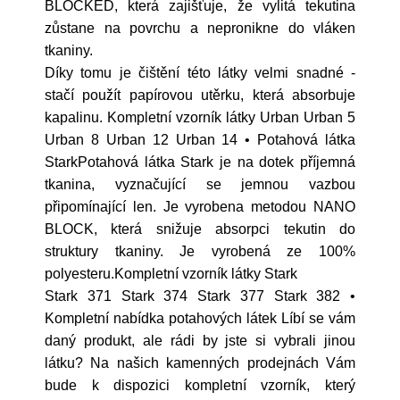
BLOCKED, která zajišťuje, že vylitá tekutina
zůstane na povrchu a nepronikne do vláken
tkaniny.
Díky tomu je čištění této látky velmi snadné -
stačí použít papírovou utěrku, která absorbuje
kapalinu. Kompletní vzorník látky Urban Urban 5
Urban 8 Urban 12 Urban 14 • Potahová látka
StarkPotahová látka Stark je na dotek příjemná
tkanina, vyznačující se jemnou vazbou
připomínající len. Je vyrobena metodou NANO
BLOCK, která snižuje absorpci tekutin do
struktury tkaniny. Je vyrobená ze 100%
polyesteru.Kompletní vzorník látky Stark
Stark 371 Stark 374 Stark 377 Stark 382 •
Kompletní nabídka potahových látek Líbí se vám
daný produkt, ale rádi by jste si vybrali jinou
látku? Na našich kamenných prodejnách Vám
bude k dispozici kompletní vzorník, který