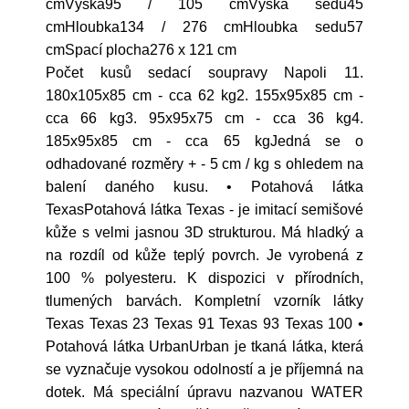
cmVýška95 / 105 cmVýška sedu45
cmHloubka134 / 276 cmHloubka sedu57
cmSpací plocha276 x 121 cm
Počet kusů sedací soupravy Napoli 11.
180x105x85 cm - cca 62 kg2. 155x95x85 cm -
cca 66 kg3. 95x95x75 cm - cca 36 kg4.
185x95x85 cm - cca 65 kgJedná se o
odhadované rozměry + - 5 cm / kg s ohledem na
balení daného kusu. • Potahová látka
TexasPotahová látka Texas - je imitací semišové
kůže s velmi jasnou 3D strukturou. Má hladký a
na rozdíl od kůže teplý povrch. Je vyrobená z
100 % polyesteru. K dispozici v přírodních,
tlumených barvách. Kompletní vzorník látky
Texas Texas 23 Texas 91 Texas 93 Texas 100 •
Potahová látka UrbanUrban je tkaná látka, která
se vyznačuje vysokou odolností a je příjemná na
dotek. Má speciální úpravu nazvanou WATER