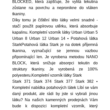
BLOCKED, která zajišťuje, že vylitá tekutina
zůstane na povrchu a nepronikne do vláken
tkaniny.
Díky tomu je čištění této látky velmi snadné -
stačí použít papírovou utěrku, která absorbuje
kapalinu. Kompletní vzorník látky Urban Urban 5
Urban 8 Urban 12 Urban 14 • Potahová látka
StarkPotahová látka Stark je na dotek příjemná
tkanina, vyznačující se jemnou vazbou
připomínající len. Je vyrobena metodou NANO
BLOCK, která snižuje absorpci tekutin do
struktury tkaniny. Je vyrobená ze 100%
polyesteru.Kompletní vzorník látky Stark
Stark 371 Stark 374 Stark 377 Stark 382 •
Kompletní nabídka potahových látek Líbí se vám
daný produkt, ale rádi by jste si vybrali jinou
látku? Na našich kamenných prodejnách Vám
bude k dispozici kompletní vzorník, který