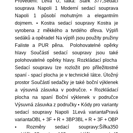
Provedení: Levá U, látka: Stark 377,Sedací
souprava Napoli 1 Moderní sedací souprava
Napoli 1 působí mohutným a elegantním
dojmem. • Kostra sedací soupravy Kostra je
vyrobena z měkkého a tvrdého dřeva. Výplň
sedáků a opěradel Na výplň jsou použity pružiny
Faliste a PUR pěna. Polohovatelné opěrky
hlavy Součástí sedací soupravy jsou také
polohovatelné opěrky hlavy. Rozkládací plocha
Sedací soupravu lze rozložit pro příležitostné
spaní - spací plocha je v technické látce. Úložný
prostor Součástí sedačky je také boční výklenek
a výsuvná zásuvka v područce. • Rozkládací
plocha na spaní Boční výklenek v područce
Výsuvná zásuvka z područky • Kódy pro varianty
sedací soupravy Napoli 1Levá variantaPravá
variantaOBL + 3F + R + 3BP3BL + R + 3F + OBP
• Rozměry sedací soupravy:Šířka350