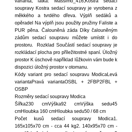
varianta, látka: Massimo_416,Kostra sedací
soupravy Kostra sedací soupravy je vyrobena z
měkkého a tvrdého dřeva. Výplň sedáků a
opěradel Na výplň jsou použity pružiny Faliste a
PUR pěna. Čalouněná záda Díky čalouněným
zádům sedací soupravu můžete umístit i do
prostoru. Rozklad Součástí sedací soupravy je
rozkládací plocha pro příležitostné spaní. Úložný
prostor K úschově například lůžkovin vám bude k
dispozici úložný prostor v otomanu.
Kódy variant pro sedací soupravu ModicaLevá
variantaPravá variantaOSBL + 2FBP2FBL +
OSBP
Rozměry sedací soupravy Modica
Šířka230 cmVýška92 cmVýška sedu45
cmHloubka 160 cmHloubka sedu50 / 68 cm
Počet kusů sedací soupravy Modica1.
165x105x70 cm - cca 44 kg2. 140x95x70 cm -