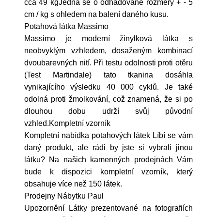
cca 49 kgJedná se o odhadované rozměry + - 5
cm / kg s ohledem na balení daného kusu.
Potahová látka Massimo
Massimo je moderní žinylková látka s
neobvyklým vzhledem, dosaženým kombinací
dvoubarevných nití. Při testu odolnosti proti otěru
(Test Martindale) tato tkanina dosáhla
vynikajícího výsledku 40 000 cyklů. Je také
odolná proti žmolkování, což znamená, že si po
dlouhou dobu udrží svůj původní
vzhled.Kompletní vzorník
Kompletní nabídka potahových látek Líbí se vám
daný produkt, ale rádi by jste si vybrali jinou
látku? Na našich kamenných prodejnách Vám
bude k dispozici kompletní vzorník, který
obsahuje více než 150 látek.
Prodejny Nábytku Paul
Upozornění Látky prezentované na fotografiích