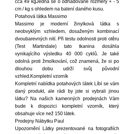
cca 49 kgJedná se o odhadované rozměry + - 5
cm / kg s ohledem na balení daného kusu.
Potahová látka Massimo
Massimo je moderní žinylková látka s
neobvyklým vzhledem, dosaženým kombinací
dvoubarevných nití. Při testu odolnosti proti otěru
(Test Martindale) tato tkanina dosáhla
vynikajícího výsledku 40 000 cyklů. Je také
odolná proti žmolkování, což znamená, že si po
dlouhou dobu udrží svůj původní
vzhled.Kompletní vzorník
Kompletní nabídka potahových látek Líbí se vám
daný produkt, ale rádi by jste si vybrali jinou
látku? Na našich kamenných prodejnách Vám
bude k dispozici kompletní vzorník, který
obsahuje více než 150 látek.
Prodejny Nábytku Paul
Upozornění Látky prezentované na fotografiích