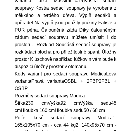
varianta, látka: Massimo_415,Kostra sedací
soupravy Kostra sedací soupravy je vyrobena z
měkkého a tvrdého dřeva. Výplň sedáků a
opěradel Na výplň jsou použity pružiny Faliste a
PUR pěna. Čalouněná záda Díky čalouněným
zádům sedací soupravu můžete umístit i do
prostoru. Rozklad Součástí sedací soupravy je
rozkládací plocha pro příležitostné spaní. Úložný
prostor K úschově například lůžkovin vám bude k
dispozici úložný prostor v otomanu.
Kódy variant pro sedací soupravu ModicaLevá
variantaPravá variantaOSBL + 2FBP2FBL +
OSBP
Rozměry sedací soupravy Modica
Šířka230 cmVýška92 cmVýška sedu45
cmHloubka 160 cmHloubka sedu50 / 68 cm
Počet kusů sedací soupravy Modica1.
165x105x70 cm - cca 44 kg2. 140x95x70 cm -