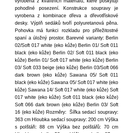
vyrobena z kvalitních materiálů, které poskytují
pohodlné posezení. Konstrukce soupravy je
vyrobena z kombinace dřeva a dřevotřískové
desky. Výplň sedáků tvoří polyuretanová pěna.
Pohovka má funkci rozkladu pro příležitostné
spaní a úložný prostor. Barevné varianty: Berlin
02/Soft 017 white (eko kůže) Berlin 01/ Soft 011
black (eko kůže) Berlin 02/ Soft 011 black (eko
kůže) Berlin 01/ Soft 017 white (eko kůže) Berlin
03/ Soft 033 beige (eko kůže) Berlin 03/Soft 066
dark brown (eko kůže) Sawana 05/ Soft 011
black (eko kůže) Sawana 05/ Soft 017 white (eko
kůže) Sawana 14/ Soft 017 white (eko kůže) Soft
017 white (eko kůže) Soft 011 black (eko kůže)
Soft 066 dark brown (eko kůže) Berlin 03/ Soft
16 (eko kůže) Rozměry: Šířka sedací soupravy:
363 cm Hloubka sedací soupravy: 200 cm Výška
s polštáři: 88 cm Výška bez polštářů: 70 cm