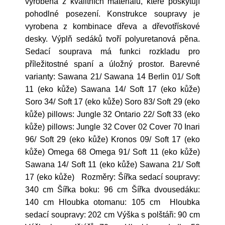
vyrobena z kvalitních materiálů, které poskytují
pohodlné posezení. Konstrukce soupravy je
vyrobena z kombinace dřeva a dřevotřískové
desky. Výplň sedáků tvoří polyuretanová pěna.
Sedací souprava má funkci rozkladu pro
příležitostné spaní a úložný prostor. Barevné
varianty: Sawana 21/ Sawana 14 Berlin 01/ Soft
11 (eko kůže) Sawana 14/ Soft 17 (eko kůže)
Soro 34/ Soft 17 (eko kůže) Soro 83/ Soft 29 (eko
kůže) pillows: Jungle 32 Ontario 22/ Soft 33 (eko
kůže) pillows: Jungle 32 Cover 02 Cover 70 Inari
96/ Soft 29 (eko kůže) Kronos 09/ Soft 17 (eko
kůže) Omega 68 Omega 91/ Soft 11 (eko kůže)
Sawana 14/ Soft 11 (eko kůže) Sawana 21/ Soft
17 (eko kůže) Rozměry: Šířka sedací soupravy:
340 cm Šířka boku: 96 cm Šířka dvousedáku:
140 cm Hloubka otomanu: 105 cm Hloubka
sedací soupravy: 202 cm Výška s polštáři: 90 cm