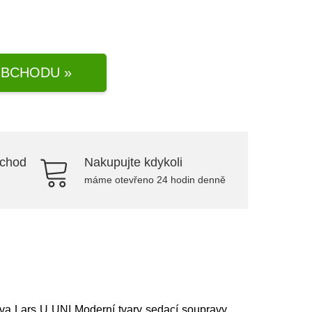
BCHODU »
bchod
Nakupujte kdykoli
máme otevřeno 24 hodin denně
ava Lars U UNI Moderní tvary sedací soupravy