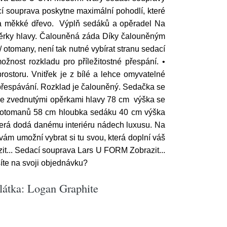
 souprava poskytne maximální pohodlí, které
é a měkké dřevo. Výplň sedáků a opěradel Na
pěrky hlavy. Čalouněná záda Díky čalouněným
 otomany, není tak nutné vybírat stranu sedací
nost rozkladu pro příležitostné přespání. •
ostoru. Vnitřek je z bílé a lehce omyvatelné
é přespávání. Rozklad je čalouněný. Sedačka se
se zvednutými opěrkami hlavy 78 cm výška se
a otomanů 58 cm hloubka sedáku 40 cm výška
terá dodá danému interiéru nádech luxusu. Na
vám umožní vybrat si tu svou, která doplní váš
zit... Sedací souprava Lars U FORM Zobrazit...
íte na svoji objednávku?
látka: Logan Graphite