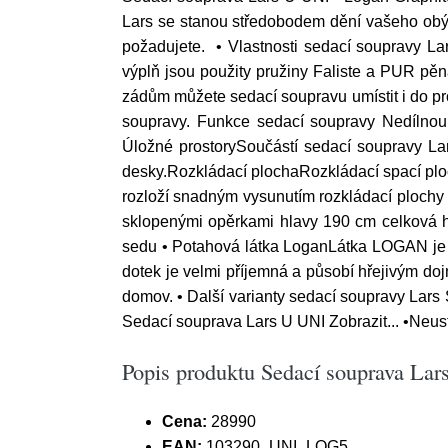
Lars se stanou středobodem dění vašeho obý
požadujete. • Vlastnosti sedací soupravy L
výplň jsou použity pružiny Faliste a PUR p
zádům můžete sedací soupravu umístit i do pro
soupravy. Funkce sedací soupravy Nedílnou 
Úložné prostorySoučástí sedací soupravy Lar
desky.Rozkládací plochaRozkládací spací ploch
rozloží snadným vysunutím rozkládací ploch
sklopenými opěrkami hlavy 190 cm celková 
sedu • Potahová látka LoganLátka LOGAN je ř
dotek je velmi příjemná a působí hřejivým doj
domov. • Další varianty sedací soupravy Lars 
Sedací souprava Lars U UNI Zobrazit... •Neust
Popis produktu Sedací souprava Lars
Cena:
28990
EAN:
103290_UNI_LOG5