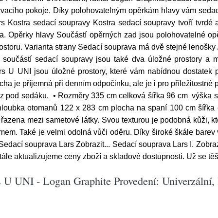
vacího pokoje. Díky polohovatelným opěrkám hlavy vám sedací
ars Kostra sedací soupravy Kostra sedací soupravy tvoří tvrd
ěna. Opěrky hlavy Součástí opěrných zad jsou polohovatelné o
storu. Varianta strany Sedací souprava má dvě stejné lenošky /
součástí sedací soupravy jsou také dva úložné prostory a mož
s U UNI jsou úložné prostory, které vám nabídnou dostatek pr
a je příjemná při denním odpočinku, ale je i pro příležitostn
y z pod sedáku. • Rozměry 335 cm celková šířka 96 cm výška 
hloubka otomanů 122 x 283 cm plocha na spaní 100 cm šířk
azena mezi sametové látky. Svou texturou je podobná kůži, k
mem. Také je velmi odolná vůči oděru. Díky široké škále barev 
Sedací souprava Lars Zobrazit... Sedací souprava Lars I. Zobra
ále aktualizujeme ceny zboží a skladové dostupnosti. Už se těš
 U UNI - Logan Graphite Provedení: Univerzální, 