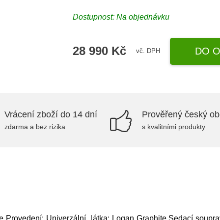
Dostupnost: Na objednávku
28 990 Kč
DO O
vč. DPH
Vrácení zboží do 14 dní
Prověřený český o
zdarma a bez rizika
s kvalitními produkty
 Provedení: Univerzální, látka: Logan Graphite,Sedací soupr