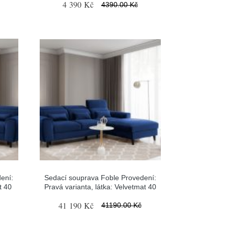
4 390 Kč
4390.00 Kč
ení:
Sedací souprava Foble Provedení:
t 40
Pravá varianta, látka: Velvetmat 40
41 190 Kč
41190.00 Kč