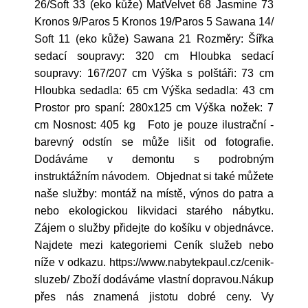
26/Soft 33 (eko kůže) MatVelvet 68 Jasmine 73
Kronos 9/Paros 5 Kronos 19/Paros 5 Sawana 14/
Soft 11 (eko kůže) Sawana 21 Rozměry: Šířka
sedací soupravy: 320 cm Hloubka sedací
soupravy: 167/207 cm Výška s polštáři: 73 cm
Hloubka sedadla: 65 cm Výška sedadla: 43 cm
Prostor pro spaní: 280x125 cm Výška nožek: 7
cm Nosnost: 405 kg Foto je pouze ilustrační -
barevný odstín se může lišit od fotografie.
Dodáváme v demontu s podrobným
instruktážním návodem. Objednat si také můžete
naše služby: montáž na místě, výnos do patra a
nebo ekologickou likvidaci starého nábytku.
Zájem o služby přidejte do košíku v objednávce.
Najdete mezi kategoriemi Ceník služeb nebo
níže v odkazu. https://www.nabytekpaul.cz/cenik-
sluzeb/ Zboží dodáváme vlastní dopravou.Nákup
přes nás znamená jistotu dobré ceny. Vy