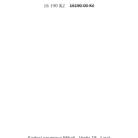
16 190 Kč
16190.00 Kč
Sedací souprava Mikeli - Verita 18 - Levá