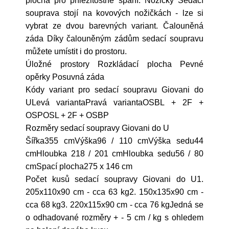
plocha pro příležitostné spaní. Nožičky Sedací
souprava stojí na kovových nožičkách - lze si
vybrat ze dvou barevných variant. Čalouněná
záda Díky čalouněným zádům sedací soupravu
můžete umístit i do prostoru.
Úložné prostory Rozkládací plocha Pevné
opěrky Posuvná záda
Kódy variant pro sedací soupravu Giovani do
ULevá variantaPravá variantaOSBL + 2F +
OSPOSL + 2F + OSBP
Rozměry sedací soupravy Giovani do U
Šířka355 cmVýška96 / 110 cmVýška sedu44
cmHloubka 218 / 201 cmHloubka sedu56 / 80
cmSpací plocha275 x 146 cm
Počet kusů sedací soupravy Giovani do U1.
205x110x90 cm - cca 63 kg2. 150x135x90 cm -
cca 68 kg3. 220x115x90 cm - cca 76 kgJedná se
o odhadované rozměry + - 5 cm / kg s ohledem