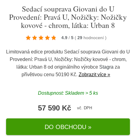
Sedací souprava Giovani do U
Provedení: Pravá U, Nožičky: Nožičky
kovové - chrom, látka: Urban 8
4.9
/
5
(
29
hodnocení
)
Limitovaná edice produktu Sedací souprava Giovani do U
Provedení: Pravá U, Nožičky: Nožičky kovové - chrom,
látka: Urban 8 od originálního výrobce
Stagra
za
přívětivou cenu 50190 Kč.
Zobrazit více »
Dostupnost: Skladem > 5 ks
57 590 Kč
vč. DPH
DO OBCHODU »