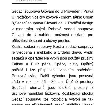
Sedací souprava Giovani do U Provedení: Pravá
U, Nožičky: Nožičky kovové - chrom, látka: Urban
8,Sedací souprava Giovani do U Tradiční design
v moderním pojetí. Rohová sedací souprava
Giovani do U nabídne možnost rozkladu pro
příležitostné spaní a úložný prostor.
Kostra sedací soupravy Kostra sedací soupravy
je vyrobena z měkkého a tvrdého dřeva. Výplň
sedáků a opěradel Na výplň jsou použity pružiny
Faliste a PUR pěna. Opěrky hlavy Opěrný
polštář i lze přizpůsobit vlastním potřebám.
Posuvná záda Další výhodou jsou posuvná
záda v rozmezí 56 - 80 cm. Úložné prostory
Součástí otomanů jsou úložné prostory k
úschově například lůžkovin. Rozkládací plocha
Sedací soupravu lze rozložit a vytvoří se tak