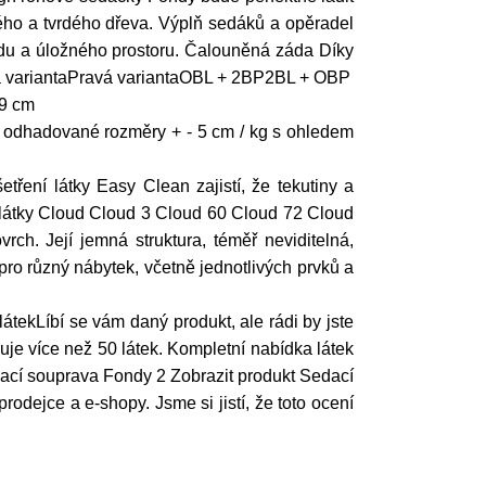
ého a tvrdého dřeva. Výplň sedáků a opěradel
adu a úložného prostoru. Čalouněná záda Díky
vá variantaPravá variantaOBL + 2BP2BL + OBP
9 cm
 odhadované rozměry + - 5 cm / kg s ohledem
ření látky Easy Clean zajistí, že tekutiny a
k látky Cloud Cloud 3 Cloud 60 Cloud 72 Cloud
ch. Její jemná struktura, téměř neviditelná,
pro různý nábytek, včetně jednotlivých prvků a
átekLíbí se vám daný produkt, ale rádi by jste
uje více než 50 látek. Kompletní nabídka látek
ací souprava Fondy 2 Zobrazit produkt Sedací
ejce a e-shopy. Jsme si jistí, že toto ocení