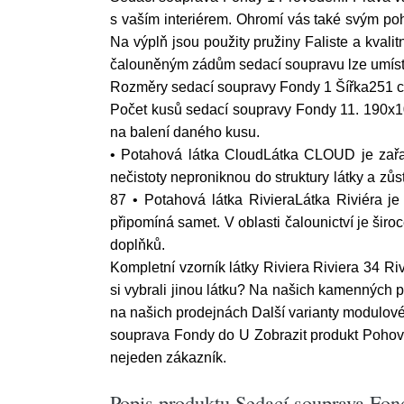
s vaším interiérem. Ohromí vás také svým po
Na výplň jsou použity pružiny Faliste a kva
čalouněným zádům sedací soupravu lze umísti
Rozměry sedací soupravy Fondy 1 Šířka25
Počet kusů sedací soupravy Fondy 11. 190x1
na balení daného kusu.
• Potahová látka CloudLátka CLOUD je zařazo
nečistoty neproniknou do struktury látky a z
87 • Potahová látka RivieraLátka Riviéra je
připomíná samet. V oblasti čalounictví je šir
doplňků.
Kompletní vzorník látky Riviera Riviera 34 Ri
si vybrali jinou látku? Na našich kamenných p
na našich prodejnách Další varianty modulov
souprava Fondy do U Zobrazit produkt Pohovk
nejeden zákazník.
Popis produktu Sedací souprava Fond