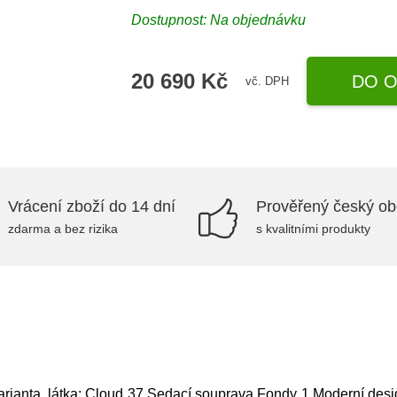
Dostupnost: Na objednávku
20 690 Kč
DO O
vč. DPH
Vrácení zboží do 14 dní
Prověřený český o
zdarma a bez rizika
s kvalitními produkty
rianta, látka: Cloud 37,Sedací souprava Fondy 1 Moderní desi