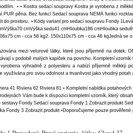
hodlím. • • Kostra sedací soupravy Kostra je vyrobena z měkk
litní PUR pěna. Bez funkcí Sedací souprava NEMÁ funkci rozkl
t do prostoru. • Kódy variant pro sedací soupravu Fondy 1Le
1 cmVýška70 cmVýška sedu41 cmHloubka186 cmHloubka sedu6
06x75 cm - cca 58 kg2. 150x110x75 cm - cca 46 kgJedná se o
vána mezi velurové látky, které jsou příjemné na dotek. Ošet
ůstávají v podobě malých kapiček na povrchu. Kompletní vzorní
 vyrobena výhradně z polyesteru a nabízí příjemně měkký povr
oce využívána pro svou odolnost a trvanlivost jako vhodný potah 
viera 41 Riviera 62 Riviera 81 • Kompletní nabídka potahových l
rodejnách Vám bude k dispozici kompletní vzorník, který obsah
é sestavy Fondy Sedací souprava Fondy 1 Zobrazit produkt Sed
a Fondy 3 Zobrazit produkt •Doporučujeme pouze prověřené prod
y 1 Provedení: Pravá varianta, látka: Cloud 37