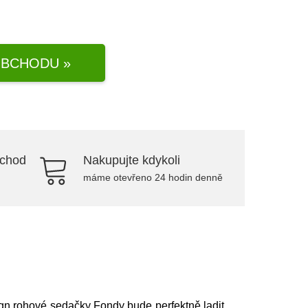
BCHODU »
bchod
Nakupujte kdykoli
máme otevřeno 24 hodin denně
gn rohové sedačky Fondy bude perfektně ladit