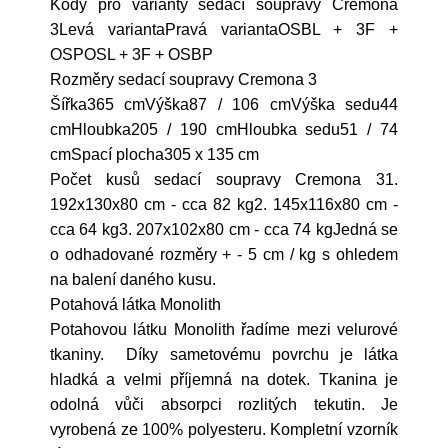
Kódy pro varianty sedací soupravy Cremona
3Levá variantaPravá variantaOSBL + 3F +
OSPOSL + 3F + OSBP
Rozměry sedací soupravy Cremona 3
Šířka365 cmVýška87 / 106 cmVýška sedu44
cmHloubka205 / 190 cmHloubka sedu51 / 74
cmSpací plocha305 x 135 cm
Počet kusů sedací soupravy Cremona 31.
192x130x80 cm - cca 82 kg2. 145x116x80 cm -
cca 64 kg3. 207x102x80 cm - cca 74 kgJedná se
o odhadované rozměry + - 5 cm / kg s ohledem
na balení daného kusu.
Potahová látka Monolith
Potahovou látku Monolith řadíme mezi velurové
tkaniny. Díky sametovému povrchu je látka
hladká a velmi příjemná na dotek. Tkanina je
odolná vůči absorpci rozlitých tekutin. Je
vyrobená ze 100% polyesteru. Kompletní vzorník