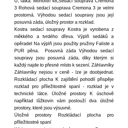
U, látka: Monolith 48,Sedací souprava Cremona
3 Rohová sedací souprava Cremona 3 je velmi
prostorná. Výhodou sedací soupravy jsou její
posuvná záda, úložný prostor a rozklad.
Kostra sedací soupravy Kostra je vyrobena z
měkkého a tvrdého dřeva. Výplň sedáků a
opěradel Na výplň jsou použity pružiny Faliste a
PUR pěna. Posuvná záda Výhodou sedací
soupravy jsou posuvná záda, díky kterým si
každý najde to přesné místo k sezení. Záhlavníky
Záhlavníky nejsou v ceně - lze je doobjednat.
Rozkládací plocha K zajištění pohodlí přispěje
rozklad pro příležitostné spaní - rozklad je v
technické látce. Úložné prostory K úschově
například lůžkovin vám poslouží dva úložné
prostory, které jsou výsuvné.
Úložné prostory Rozkládací plocha pro
příležitostné spaní