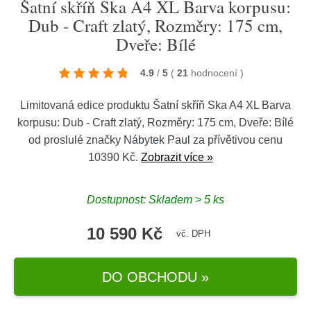
Šatní skříň Ska A4 XL Barva korpusu:
Dub - Craft zlatý, Rozměry: 175 cm,
Dveře: Bílé
4.9
/
5
(
21
hodnocení
)
Limitovaná edice produktu Šatní skříň Ska A4 XL Barva
korpusu: Dub - Craft zlatý, Rozměry: 175 cm, Dveře: Bílé
od proslulé značky
Nábytek Paul
za přívětivou cenu
10390 Kč.
Zobrazit více »
Dostupnost: Skladem > 5 ks
10 590 Kč
vč. DPH
DO OBCHODU »