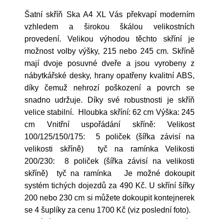
Šatní skříň Ska A4 XL Vás překvapí moderním
vzhledem a širokou škálou velikostních
provedení. Velikou výhodou těchto skříní je
možnost volby výšky, 215 nebo 245 cm. Skříně
mají dvoje posuvné dveře a jsou vyrobeny z
nábytkářské desky, hrany opatřeny kvalitní ABS,
díky čemuž nehrozí poškození a povrch se
snadno udržuje. Díky své robustnosti je skříň
velice stabilní. Hloubka skříní: 62 cm Výška: 245
cm Vnitřní uspořádání skříně: Velikost
100/125/150/175: 5 poliček (šířka závisí na
velikosti skříně) tyč na ramínka Velikosti
200/230: 8 poliček (šířka závisí na velikosti
skříně) tyč na ramínka Je možné dokoupit
systém tichých dojezdů za 490 Kč. U skříní šířky
200 nebo 230 cm si můžete dokoupit kontejnerek
se 4 šuplíky za cenu 1700 Kč (viz poslední foto).