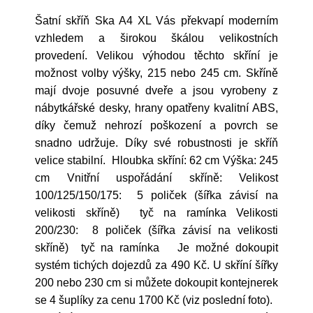
Šatní skříň Ska A4 XL Vás překvapí moderním
vzhledem a širokou škálou velikostních
provedení. Velikou výhodou těchto skříní je
možnost volby výšky, 215 nebo 245 cm. Skříně
mají dvoje posuvné dveře a jsou vyrobeny z
nábytkářské desky, hrany opatřeny kvalitní ABS,
díky čemuž nehrozí poškození a povrch se
snadno udržuje. Díky své robustnosti je skříň
velice stabilní. Hloubka skříní: 62 cm Výška: 245
cm Vnitřní uspořádání skříně: Velikost
100/125/150/175: 5 poliček (šířka závisí na
velikosti skříně) tyč na ramínka Velikosti
200/230: 8 poliček (šířka závisí na velikosti
skříně) tyč na ramínka Je možné dokoupit
systém tichých dojezdů za 490 Kč. U skříní šířky
200 nebo 230 cm si můžete dokoupit kontejnerek
se 4 šuplíky za cenu 1700 Kč (viz poslední foto).