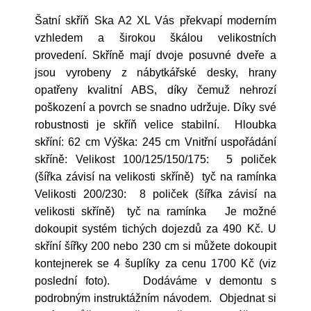
Šatní skříň Ska A2 XL Vás překvapí moderním
vzhledem a širokou škálou velikostních
provedení. Skříně mají dvoje posuvné dveře a
jsou vyrobeny z nábytkářské desky, hrany
opatřeny kvalitní ABS, díky čemuž nehrozí
poškození a povrch se snadno udržuje. Díky své
robustnosti je skříň velice stabilní. Hloubka
skříní: 62 cm Výška: 245 cm Vnitřní uspořádání
skříně: Velikost 100/125/150/175: 5 poliček
(šířka závisí na velikosti skříně) tyč na ramínka
Velikosti 200/230: 8 poliček (šířka závisí na
velikosti skříně) tyč na ramínka Je možné
dokoupit systém tichých dojezdů za 490 Kč. U
skříní šířky 200 nebo 230 cm si můžete dokoupit
kontejnerek se 4 šuplíky za cenu 1700 Kč (viz
poslední foto). Dodáváme v demontu s
podrobným instruktážním návodem. Objednat si