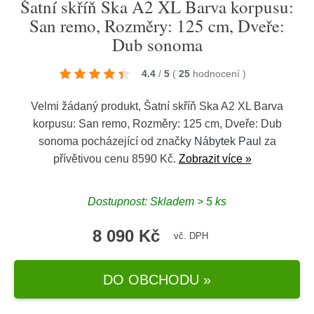
Šatní skříň Ska A2 XL Barva korpusu:
San remo, Rozměry: 125 cm, Dveře:
Dub sonoma
4.4
/
5
(
25
hodnocení
)
Velmi žádaný produkt, Šatní skříň Ska A2 XL Barva
korpusu: San remo, Rozměry: 125 cm, Dveře: Dub
sonoma pocházející od značky
Nábytek Paul
za
přívětivou cenu 8590 Kč.
Zobrazit více »
Dostupnost: Skladem > 5 ks
8 090 Kč
vč. DPH
DO OBCHODU »