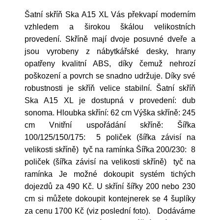
Šatní skříň Ska A15 XL Vás překvapí moderním
vzhledem a širokou škálou velikostních
provedení. Skříně mají dvoje posuvné dveře a
jsou vyrobeny z nábytkářské desky, hrany
opatřeny kvalitní ABS, díky čemuž nehrozí
poškození a povrch se snadno udržuje. Díky své
robustnosti je skříň velice stabilní. Šatní skříň
Ska A15 XL je dostupná v provedení: dub
sonoma. Hloubka skříní: 62 cm Výška skříně: 245
cm Vnitřní uspořádání skříně: Šířka
100/125/150/175: 5 poliček (šířka závisí na
velikosti skříně) tyč na ramínka Šířka 200/230: 8
poliček (šířka závisí na velikosti skříně) tyč na
ramínka Je možné dokoupit systém tichých
dojezdů za 490 Kč. U skříní šířky 200 nebo 230
cm si můžete dokoupit kontejnerek se 4 šuplíky
za cenu 1700 Kč (viz poslední foto). Dodáváme