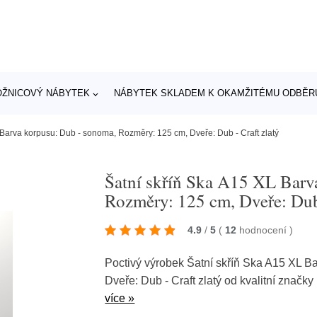
OŽNICOVÝ NÁBYTEK
NÁBYTEK SKLADEM K OKAMŽITÉMU ODBĚR
 Barva korpusu: Dub - sonoma, Rozměry: 125 cm, Dveře: Dub - Craft zlatý
Šatní skříň Ska A15 XL Barv
Rozměry: 125 cm, Dveře: Dub 
4.9
/
5
(
12
hodnocení
)
Poctivý výrobek Šatní skříň Ska A15 XL B
Dveře: Dub - Craft zlatý od kvalitní značky
více »