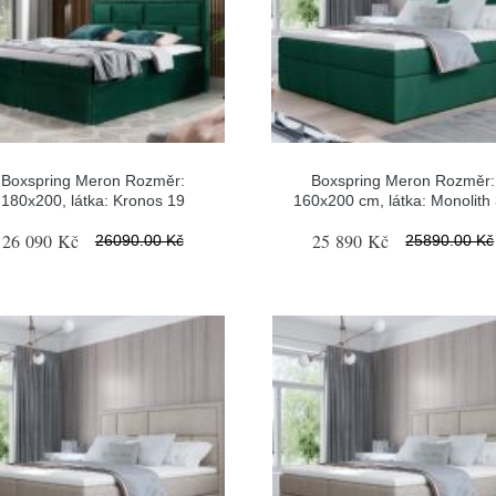
Boxspring Meron Rozměr:
Boxspring Meron Rozměr:
180x200, látka: Kronos 19
160x200 cm, látka: Monolith
26 090 Kč
25 890 Kč
26090.00 Kč
25890.00 Kč