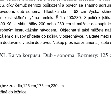
BS, díky čemuž nehrozí poškození a povrch se snadno udržuje. D
vedení: dub sonoma. Hloubka skříní: 62 cm Výška skříně
elikosti skříně) tyč na ramínka Šířka 200/230: 8 poliček (šířka
90 Kč. U skříní šířky 200 nebo 230 cm si můžete dokoupit ko
obným instruktážním návodem. Objednat si také můžete naše
Zájem o služby přidejte do košíku v objednávce. Najdete mezi
ží dodáváme vlastní dopravou.Nákup přes nás znamená jistotu do
 XL Barva korpusu: Dub - sonoma, Rozměry: 125 c
,bez zrcadla,125 cm,175 cm,230 cm
říně do ložnice