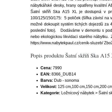
nábytkářské desky, hrany opatřeny kvalitní A
Šatní skříň Ska A15 XL je dostupná v pro
100/125/150/175: 5 poliček (šířka závisí na v
možné dokoupit systém tichých dojezdů za 4
poslední foto). Dodáváme v demontu s podr
nebo ekologickou likvidaci starého nábytku. 
https://www.nabytekpaul.cz/cenik-sluzeb/ Zbo
Popis produktu Šatní skříň Ska A15
Cena:
7990
EAN:
8366_DUB14
Barva:
Dub - sonoma
Velikost:
125 cm,100 cm,150 cm,200 cm
Kategorie:
Ložnicový nábytek > Šatní sk