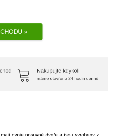
CHODU »
bchod
Nakupujte kdykoli
máme otevřeno 24 hodin denně
 mají dvoje posuvné dveře a jsou vyrobeny z