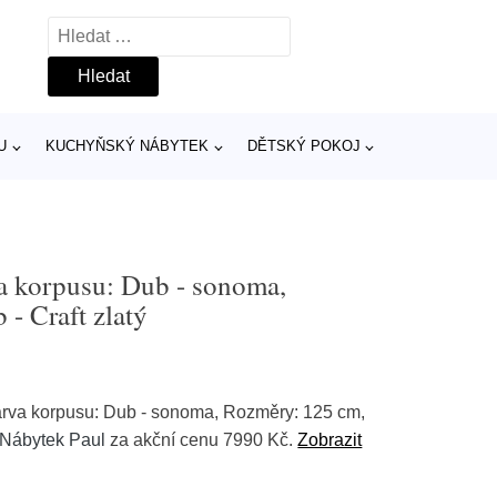
Vyhledávání
U
KUCHYŇSKÝ NÁBYTEK
DĚTSKÝ POKOJ
a korpusu: Dub - sonoma,
- Craft zlatý
arva korpusu: Dub - sonoma, Rozměry: 125 cm,
Nábytek Paul
za akční cenu 7990 Kč.
Zobrazit