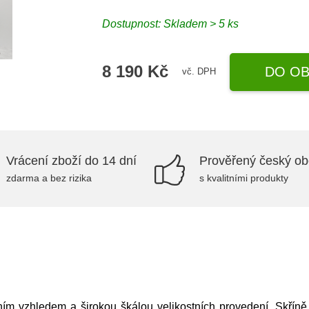
Dostupnost: Skladem > 5 ks
8 190 Kč
DO OB
vč. DPH
Vrácení zboží do 14 dní
Prověřený český o
zdarma a bez rizika
s kvalitními produkty
ím vzhledem a širokou škálou velikostních provedení. Skříně