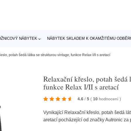
OŽNICOVÝ NÁBYTEK
NÁBYTEK SKLADEM K OKAMŽITÉMU ODBĚR
eslo, potah šedá látka se strukturou vintage, funkce Relax I/II s aretací
Relaxační křeslo, potah šedá l
funkce Relax I/II s aretací
4.6
/
5
(
10
hodnocení
)
Vynikající Relaxační křeslo, potah šedá lát
aretací pocházející od značky
Autronic
za 