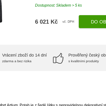
Dostupnost: Skladem > 5 ks
6 021 Kč
DO OB
vč. DPH
Vrácení zboží do 14 dní
Prověřený český o
zdarma a bez rizika
s kvalitními produkty
fort Artium. Potah je z šedé látky s nepravidelnou dekorativní s