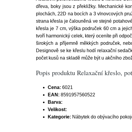
dřeva, boky jsou z překližky. Mechanické k
plochách, 22D na bocích a 3 vlnovcových pruž
strana křesla je čalouněná ve stejné potahové 
křesla je 7 cm, výška područek 60 cm a jejich
tvoří harmonický celek, který oceníte při odpo
širokých a příjemně měkkých područek, nebo 
Designově se ke křeslu hodí relaxační seda
počet kusů na skladě může být u akčního zbož
Popis produktu Relaxační křeslo, pota
Cena:
6021
EAN:
8591957560522
Barva:
Velikost:
Kategorie:
Nábytek do obývacího pokoj