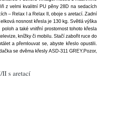
lň z velmi kvalitní PU pěny 28D na sedacích
 – Relax I a Relax II, oboje s aretací. Zadní
 Celková nosnost křesla je 130 kg. Světlá výška
poloh a také vnitřní prostornost tohoto křesla
levize, knížky či mobilu. Stačí zabořit ruce do
let a přemlouvat se, abyste křeslo opustili.
sedačka se dvěma křesly ASD-311 GREY.Pozor,
II s aretací