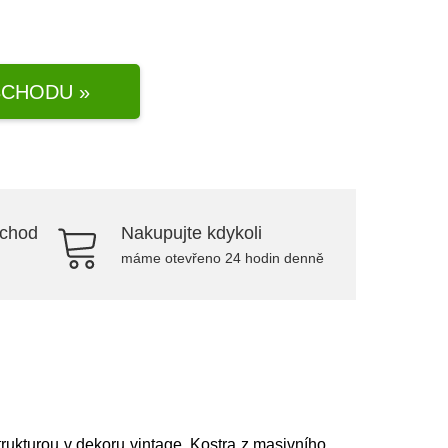
CHODU »
bchod
Nakupujte kdykoli
máme otevřeno 24 hodin denně
trukturou v dekoru vintage. Kostra z masivního