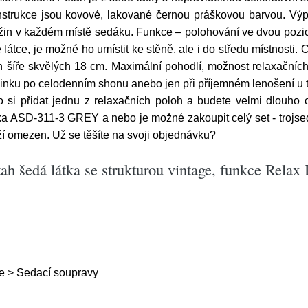
onstrukce jsou kovové, lakované černou práškovou barvou. Výp
in v každém místě sedáku. Funkce – polohování ve dvou pozicích
látce, je možné ho umístit ke stěně, ale i do středu místnosti.
 šíře skvělých 18 cm. Maximální pohodlí, možnost relaxačních 
činku po celodenním shonu anebo jen při příjemném lenošení u te
si přidat jednu z relaxačních poloh a budete velmi dlouho otá
čka ASD-311-3 GREY a nebo je možné zakoupit celý set - troj
í omezen. Už se těšíte na svoji objednávku?
h šedá látka se strukturou vintage, funkce Relax I/
e > Sedací soupravy