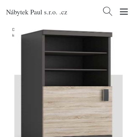
Nábytek Paul s.r.o. .cz
Vyhledávání
Domů
/
Produkty
/
Nábytek do obývacího pokoje
/
Regál P5 Barva
korpusu: Wenge, Lišta: Dub - canyon, Barva dvířek: Wenge