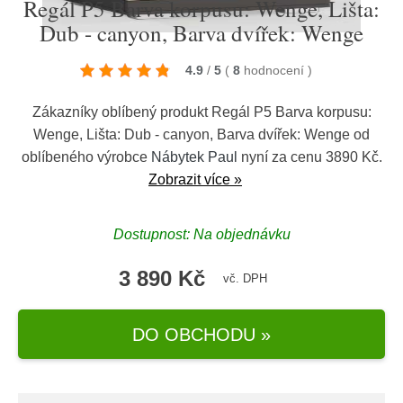
Regál P5 Barva korpusu: Wenge, Lišta:
Dub - canyon, Barva dvířek: Wenge
4.9
/
5
(
8
hodnocení
)
Zákazníky oblíbený produkt Regál P5 Barva korpusu:
Wenge, Lišta: Dub - canyon, Barva dvířek: Wenge od
oblíbeného výrobce
Nábytek Paul
nyní za cenu 3890 Kč.
Zobrazit více »
Dostupnost: Na objednávku
3 890 Kč
vč. DPH
DO OBCHODU »