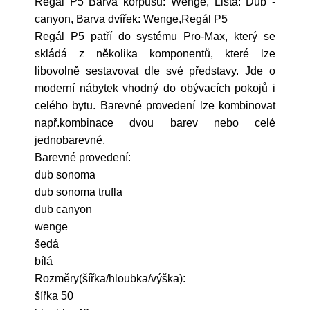
Regál P5 Barva korpusu: Wenge, Lišta: Dub -
canyon, Barva dvířek: Wenge,Regál P5
Regál P5 patří do systému Pro-Max, který se
skládá z několika komponentů, které lze
libovolně sestavovat dle své představy. Jde o
moderní nábytek vhodný do obývacích pokojů i
celého bytu. Barevné provedení lze kombinovat
např.kombinace dvou barev nebo celé
jednobarevné.
Barevné provedení:
dub sonoma
dub sonoma trufla
dub canyon
wenge
šedá
bílá
Rozměry(šířka/hloubka/výška):
šířka 50