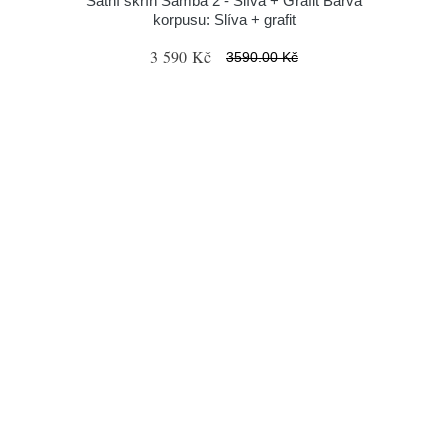
Šatní skříň Samba 2 - Slíva + Grafit Barva
korpusu: Slíva + grafit
3 590 Kč
3590.00 Kč