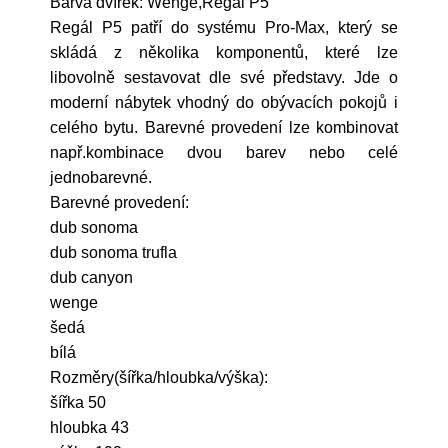
Barva dvířek: Wenge,Regál P5
Regál P5 patří do systému Pro-Max, který se
skládá z několika komponentů, které lze
libovolně sestavovat dle své představy. Jde o
moderní nábytek vhodný do obývacích pokojů i
celého bytu. Barevné provedení lze kombinovat
např.kombinace dvou barev nebo celé
jednobarevné.
Barevné provedení:
dub sonoma
dub sonoma trufla
dub canyon
wenge
šedá
bílá
Rozměry(šířka/hloubka/výška):
šířka 50
hloubka 43