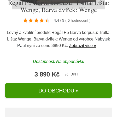
Regál P5 Barva korpusu: Trufla, Lišta:
Wenge, Barva dvířek: Wenge
4.4
/
5
(
5
hodnocení
)
Levný a kvalitní produkt Regál P5 Barva korpusu: Trufla,
Lišta: Wenge, Barva dvířek: Wenge od výrobce
Nábytek
Paul
nyní za cenu 3890 Kč.
Zobrazit více »
Dostupnost: Na objednávku
3 890 Kč
vč. DPH
DO OBCHODU »