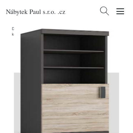
Nábytek Paul s.r.o. .cz
Vyhledávání
Domů
/
Produkty
/
Nábytek do obývacího pokoje
/
Regál P5 Barva
korpusu: Trufla, Lišta: Wenge, Barva dvířek: Wenge