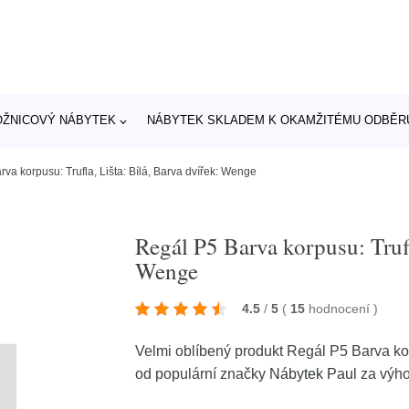
OŽNICOVÝ NÁBYTEK
NÁBYTEK SKLADEM K OKAMŽITÉMU ODBĚR
va korpusu: Trufla, Lišta: Bílá, Barva dvířek: Wenge
Regál P5 Barva korpusu: Trufl
Wenge
4.5
/
5
(
15
hodnocení
)
Velmi oblíbený produkt Regál P5 Barva kor
od populární značky
Nábytek Paul
za výh