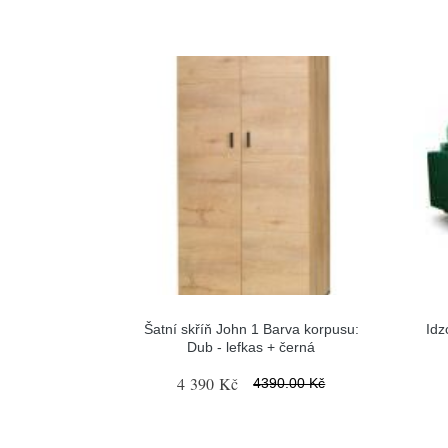
Šatní skříň John 1 Barva korpusu:
Idz
Dub - lefkas + černá
4 390 Kč
4390.00 Kč