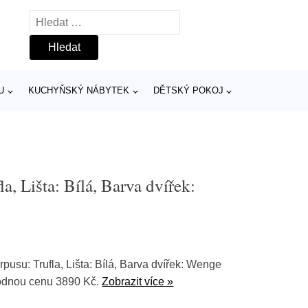
Vyhledávání
U
KUCHYŇSKÝ NÁBYTEK
DĚTSKÝ POKOJ
a, Lišta: Bílá, Barva dvířek:
pusu: Trufla, Lišta: Bílá, Barva dvířek: Wenge
odnou cenu 3890 Kč.
Zobrazit více »