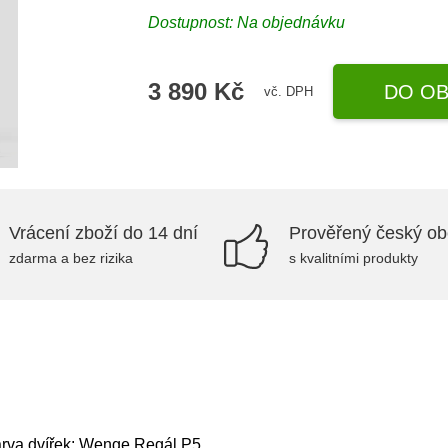
Dostupnost: Na objednávku
3 890 Kč
DO OB
vč. DPH
Vrácení zboží do 14 dní
Prověřený český o
zdarma a bez rizika
s kvalitními produkty
Barva dvířek: Wenge,Regál P5