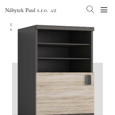
Nábytek Paul s.r.o. .cz
Vyhledávání
Domů
/
Produkty
/
Nábytek do obývacího pokoje
/
Regál P5 Barva
korpusu: Šedá, Lišta: Wenge, Barva dvířek: Wenge