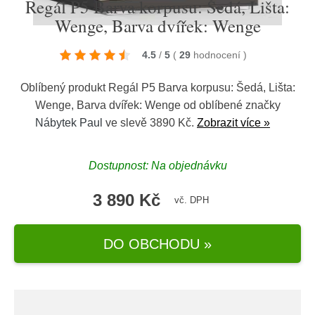
Regál P5 Barva korpusu: Šedá, Lišta:
Wenge, Barva dvířek: Wenge
4.5
/
5
(
29
hodnocení
)
Oblíbený produkt Regál P5 Barva korpusu: Šedá, Lišta:
Wenge, Barva dvířek: Wenge od oblíbené značky
Nábytek Paul
ve slevě 3890 Kč.
Zobrazit více »
Dostupnost: Na objednávku
3 890 Kč
vč. DPH
DO OBCHODU »