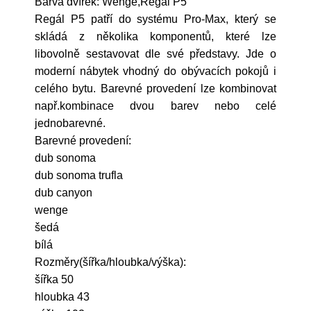
Barva dvířek: Wenge,Regál P5
Regál P5 patří do systému Pro-Max, který se
skládá z několika komponentů, které lze
libovolně sestavovat dle své představy. Jde o
moderní nábytek vhodný do obývacích pokojů i
celého bytu. Barevné provedení lze kombinovat
např.kombinace dvou barev nebo celé
jednobarevné.
Barevné provedení:
dub sonoma
dub sonoma trufla
dub canyon
wenge
šedá
bílá
Rozměry(šířka/hloubka/výška):
šířka 50
hloubka 43