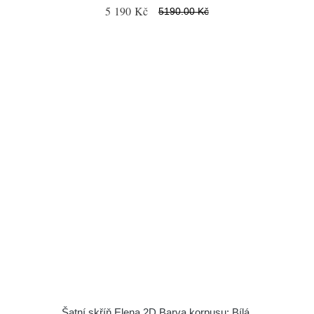
5 190 Kč
5190.00 Kč
Šatní skříň Elena 2D Barva korpusu: Bílá,