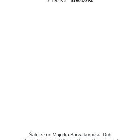
5 190 Kč
5190.00 Kč
Šatní skříň Majorka Barva korpusu: Dub