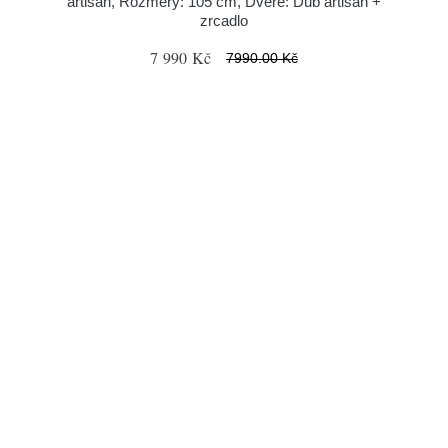
artisan, Rozměry: 105 cm, Dveře: Dub artisan +
zrcadlo
7 990 Kč
7990.00 Kč