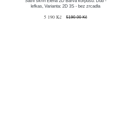
Šatní skříň Elena 2D Barva korpusu: Dub -
lefkas, Varianta: 2D 3S - bez zrcadla
5 190 Kč
5190.00 Kč