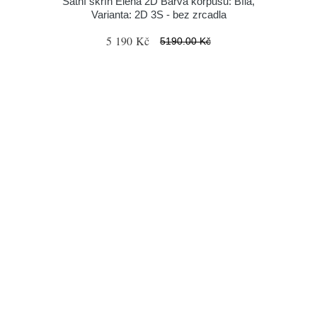
Šatní skříň Elena 2D Barva korpusu: Bílá,
Varianta: 2D 3S - bez zrcadla
5 190 Kč
5190.00 Kč