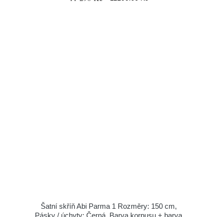
Šatní skříň Abi Parma 1 Rozměry: 150 cm,
Pásky / úchyty: Černá, Barva korpusu + barva