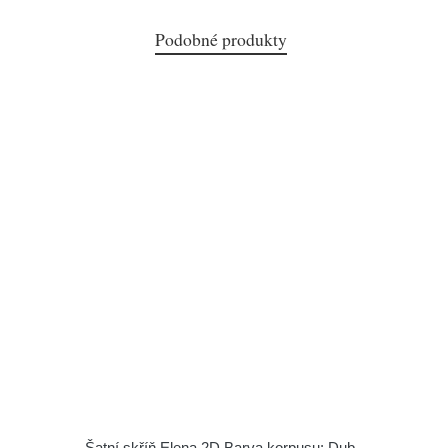
Podobné produkty
Šatní skříň Elena 2D Barva korpusu: Dub -