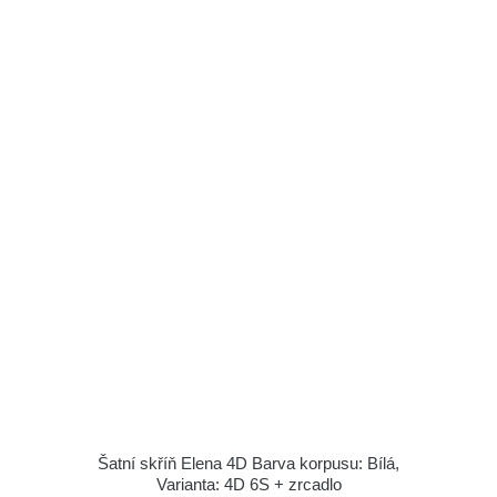
Šatní skříň Elena 4D Barva korpusu: Bílá,
Varianta: 4D 6S + zrcadlo