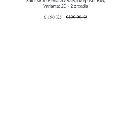
Šatní skříň Elena 2D Barva korpusu: Bílá,
Varianta: 2D - 2 zrcadla
6 190 Kč
6190.00 Kč