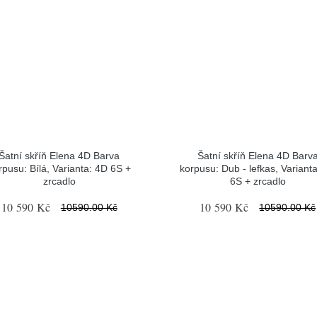
Šatní skříň Elena 4D Barva
Šatní skříň Elena 4D Barv
rpusu: Bílá, Varianta: 4D 6S +
korpusu: Dub - lefkas, Variant
zrcadlo
6S + zrcadlo
10 590 Kč
10 590 Kč
10590.00 Kč
10590.00 Kč