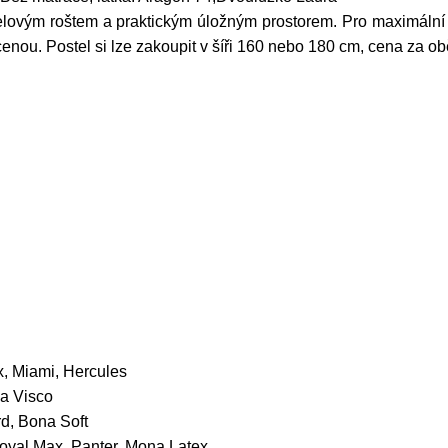
lovým roštem a praktickým úložným prostorem. Pro maximální k
a cenou. Postel si lze zakoupit v šíři 160 nebo 180 cm, cena za obě
x, Miami, Hercules
na Visco
d, Bona Soft
oyal Max, Panter, Mona Latex