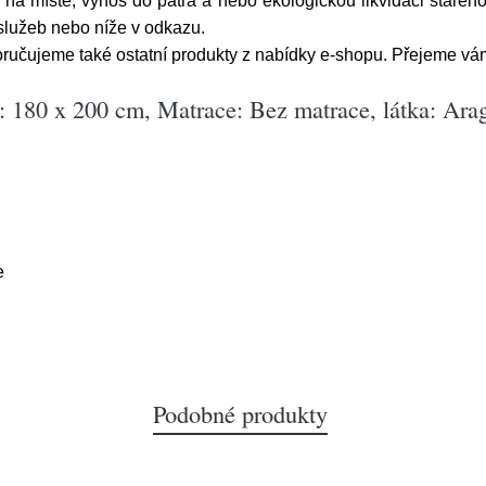
na místě, výnos do patra a nebo ekologickou likvidaci starého
služeb nebo níže v odkazu.
oručujeme také ostatní produkty z nabídky e-shopu. Přejeme v
: 180 x 200 cm, Matrace: Bez matrace, látka: Ara
e
Podobné produkty