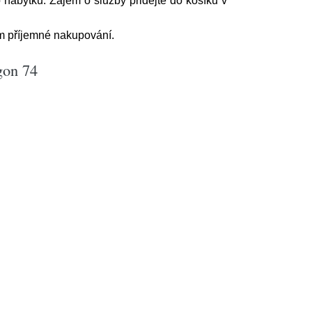
 nábytku. Zájem o služby přidejte do košíku v
ám příjemné nakupování.
gon 74