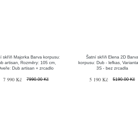
í skříň Majorka Barva korpusu:
Šatní skříň Elena 2D Barv
b artisan, Rozměry: 105 cm,
korpusu: Dub - lefkas, Variant
veře: Dub artisan + zrcadlo
3S - bez zrcadla
7 990 Kč
5 190 Kč
7990.00 Kč
5190.00 Kč