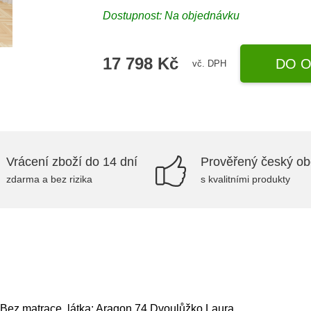
Dostupnost: Na objednávku
17 798 Kč
DO O
vč. DPH
Vrácení zboží do 14 dní
Prověřený český o
zdarma a bez rizika
s kvalitními produkty
 Bez matrace, látka: Aragon 74,Dvoulůžko Laura