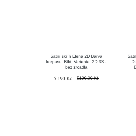
Šatní skříň Elena 2D Barva
Šatn
korpusu: Bílá, Varianta: 2D 3S -
Du
bez zrcadla
D
5 190 Kč
5190.00 Kč