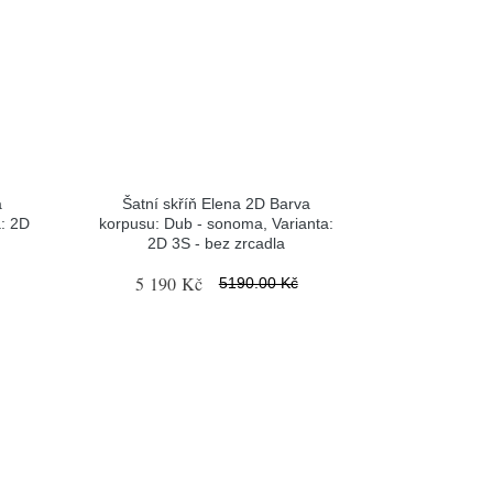
a
Šatní skříň Elena 2D Barva
a: 2D
korpusu: Dub - sonoma, Varianta:
2D 3S - bez zrcadla
5 190 Kč
5190.00 Kč