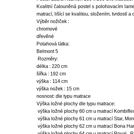
Kvalitní čalouněná postel s polohovacím lame
matrací, lišící se kvalitou, složením, tvrdostí 
Výběr nožiček :
chromové
dřevěné
Potahová látka:
Belmont 5
Rozměry:
délka : 220 cm
šířka : 192 cm
výška : 114 cm
výška nožek : 15 cm
nosnost: dle typu matrace
Výška ložné plochy dle typu matrace:
výška ložné plochy 60 cm u matrací Kombifle
výška ložné plochy 61 cm u matrací Star, Mo
výška ložné plochy 62 cm u matrací Bona Har
výška ložné plochy 64 cm u matrací Royal, R