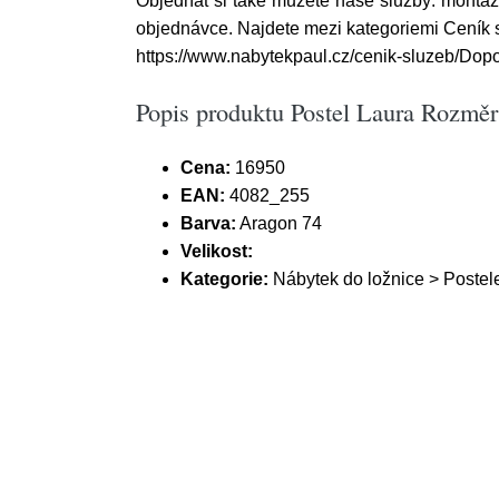
Objednat si také můžete naše služby: montáž 
objednávce. Najdete mezi kategoriemi Ceník 
https://www.nabytekpaul.cz/cenik-sluzeb/Dop
Popis produktu Postel Laura Rozměr
Cena:
16950
EAN:
4082_255
Barva:
Aragon 74
Velikost:
Kategorie:
Nábytek do ložnice > Postel