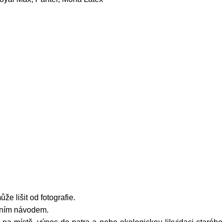
že lišit od fotografie.
žním návodem.