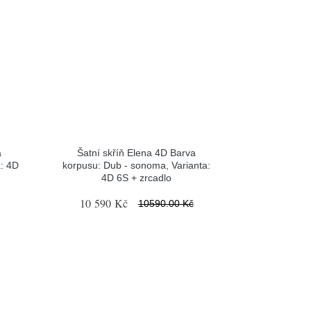
a
Šatní skříň Elena 4D Barva
a: 4D
korpusu: Dub - sonoma, Varianta:
4D 6S + zrcadlo
10 590 Kč
10590.00 Kč