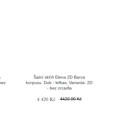
a
Šatní skříň Elena 2D Barva
 bez
korpusu: Dub - lefkas, Varianta: 2D
- bez zrcadla
4 420 Kč
4420.00 Kč