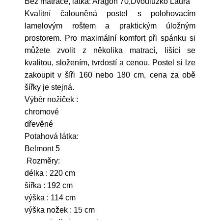
Bez matrace, látka: Aragon 70,Dvoulůžko Laura
Kvalitní čalouněná postel s polohovacím
lamelovým roštem a praktickým úložným
prostorem. Pro maximální komfort při spánku si
můžete zvolit z několika matrací, lišící se
kvalitou, složením, tvrdostí a cenou. Postel si lze
zakoupit v šíři 160 nebo 180 cm, cena za obě
šířky je stejná.
Výběr nožiček :
chromové
dřevěné
Potahová látka:
Belmont 5
Rozměry:
délka : 220 cm
šířka : 192 cm
výška : 114 cm
výška nožek : 15 cm