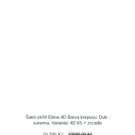
Šatní skříň Elena 4D Barva korpusu: Dub -
sonoma, Varianta: 4D 6S + zrcadlo
10 590 Kč
10590.00 Kč