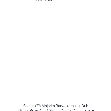
Šatní skříň Majorka Barva korpusu: Dub
artisan, Rozměry: 105 cm, Dveře: Dub artisan +