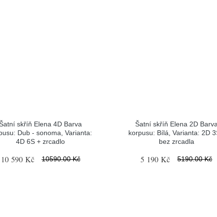
Šatní skříň Elena 4D Barva
Šatní skříň Elena 2D Barv
pusu: Dub - sonoma, Varianta:
korpusu: Bílá, Varianta: 2D 3
4D 6S + zrcadlo
bez zrcadla
10 590 Kč
5 190 Kč
10590.00 Kč
5190.00 Kč