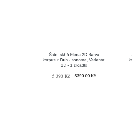
Šatní skříň Elena 2D Barva
korpusu: Dub - sonoma, Varianta:
k
2D - 1 zrcadlo
5 390 Kč
5390.00 Kč