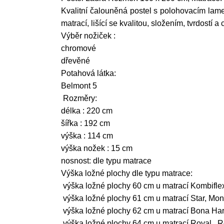
Kvalitní čalouněná postel s polohovacím lame
matrací, lišící se kvalitou, složením, tvrdostí 
Výběr nožiček :
chromové
dřevěné
Potahová látka:
Belmont 5
Rozměry:
délka : 220 cm
šířka : 192 cm
výška : 114 cm
výška nožek : 15 cm
nosnost: dle typu matrace
Výška ložné plochy dle typu matrace:
výška ložné plochy 60 cm u matrací Kombifle
výška ložné plochy 61 cm u matrací Star, Mo
výška ložné plochy 62 cm u matrací Bona Har
výška ložné plochy 64 cm u matrací Royal, R