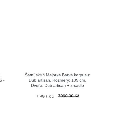
a
Šatní skříň Majorka Barva korpusu:
S -
Dub artisan, Rozměry: 105 cm,
Dveře: Dub artisan + zrcadlo
7 990 Kč
7990.00 Kč