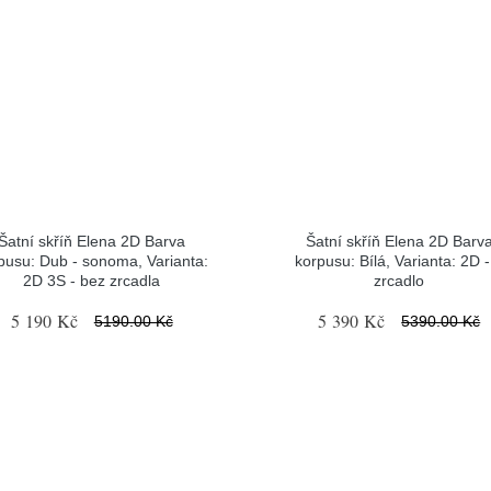
Šatní skříň Elena 2D Barva
Šatní skříň Elena 2D Barv
pusu: Dub - sonoma, Varianta:
korpusu: Bílá, Varianta: 2D -
2D 3S - bez zrcadla
zrcadlo
5 190 Kč
5 390 Kč
5190.00 Kč
5390.00 Kč