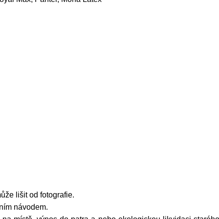
že lišit od fotografie.
žním návodem.