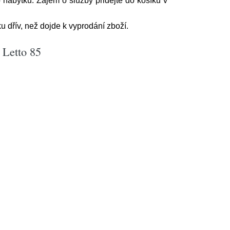
 nábytku. Zájem o služby přidejte do košíku v
u dřív, než dojde k vyprodání zboží.
 Letto 85