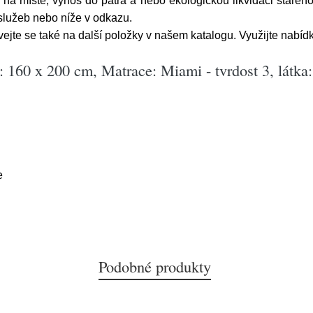
na místě, výnos do patra a nebo ekologickou likvidaci starého
služeb nebo níže v odkazu.
ejte se také na další položky v našem katalogu. Využijte nabídk
 160 x 200 cm, Matrace: Miami - tvrdost 3, látka:
e
Podobné produkty