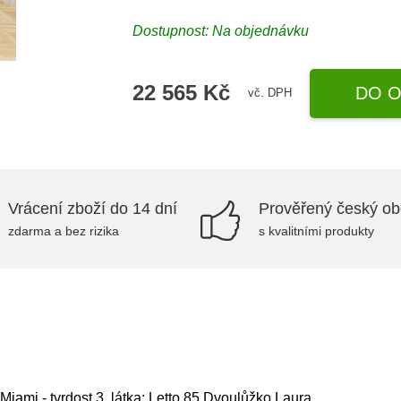
Dostupnost: Na objednávku
22 565 Kč
DO O
vč. DPH
Vrácení zboží do 14 dní
Prověřený český o
zdarma a bez rizika
s kvalitními produkty
iami - tvrdost 3, látka: Letto 85,Dvoulůžko Laura