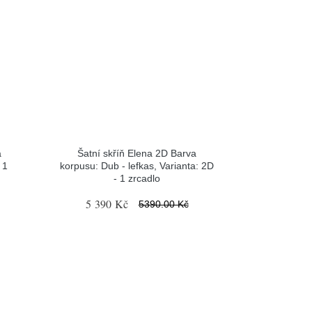
a
Šatní skříň Elena 2D Barva
 1
korpusu: Dub - lefkas, Varianta: 2D
- 1 zrcadlo
5 390 Kč
5390.00 Kč