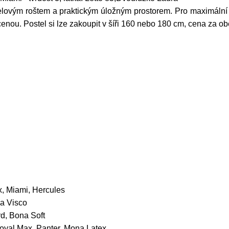
lovým roštem a praktickým úložným prostorem. Pro maximální k
a cenou. Postel si lze zakoupit v šíři 160 nebo 180 cm, cena za obě
x, Miami, Hercules
na Visco
d, Bona Soft
oyal Max, Panter, Mona Latex