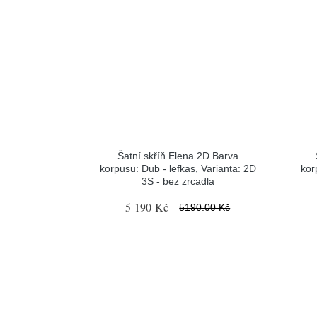
Šatní skříň Elena 2D Barva
korpusu: Dub - lefkas, Varianta: 2D
kor
3S - bez zrcadla
5 190 Kč
5190.00 Kč