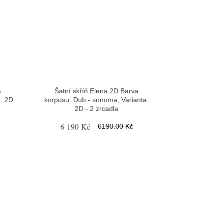
a
Šatní skříň Elena 2D Barva
a: 2D
korpusu: Dub - sonoma, Varianta:
2D - 2 zrcadla
6 190 Kč
6190.00 Kč