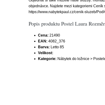
Objednat si také můžete naše služby: montáž 
objednávce. Najdete mezi kategoriemi Ceník 
https://www.nabytekpaul.cz/cenik-sluzeb/Podív
Popis produktu Postel Laura Rozměr:
Cena:
21490
EAN:
4082_376
Barva:
Letto 85
Velikost:
Kategorie:
Nábytek do ložnice > Postel