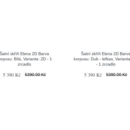
Šatní skříň Elena 2D Barva
Šatní skříň Elena 2D Barv
orpusu: Bílá, Varianta: 2D - 1
korpusu: Dub - lefkas, Variant
zrcadlo
- 1 zrcadlo
5 390 Kč
5 390 Kč
5390.00 Kč
5390.00 Kč