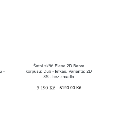
a
Šatní skříň Elena 2D Barva
S -
korpusu: Dub - lefkas, Varianta: 2D
3S - bez zrcadla
5 190 Kč
5190.00 Kč