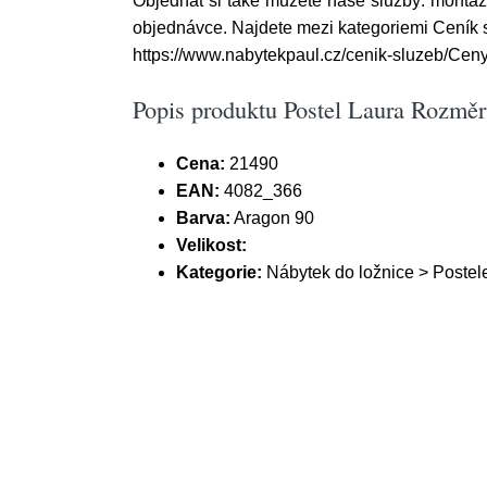
Objednat si také můžete naše služby: montáž 
objednávce. Najdete mezi kategoriemi Ceník 
https://www.nabytekpaul.cz/cenik-sluzeb/Ceny 
Popis produktu Postel Laura Rozměr:
Cena:
21490
EAN:
4082_366
Barva:
Aragon 90
Velikost:
Kategorie:
Nábytek do ložnice > Postel