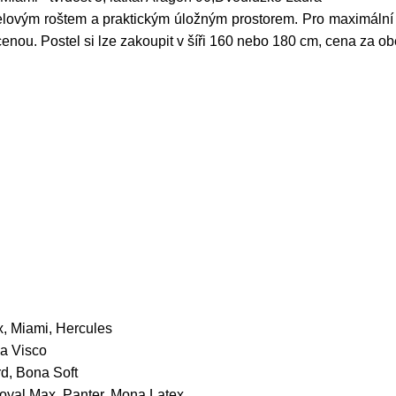
lovým roštem a praktickým úložným prostorem. Pro maximální k
a cenou. Postel si lze zakoupit v šíři 160 nebo 180 cm, cena za obě
x, Miami, Hercules
na Visco
d, Bona Soft
oyal Max, Panter, Mona Latex