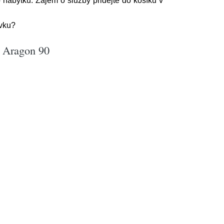
 nábytku. Zájem o služby přidejte do košíku v
ávku?
: Aragon 90