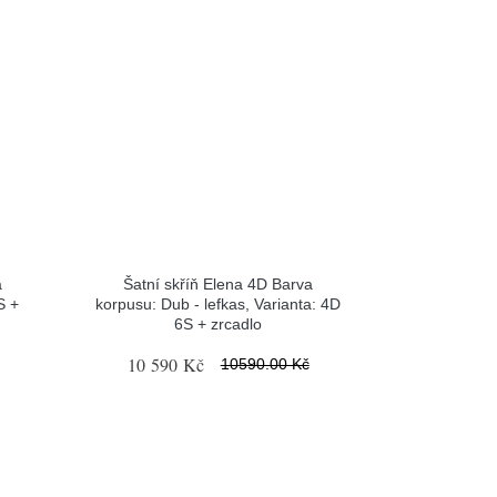
a
Šatní skříň Elena 4D Barva
S +
korpusu: Dub - lefkas, Varianta: 4D
6S + zrcadlo
10 590 Kč
10590.00 Kč