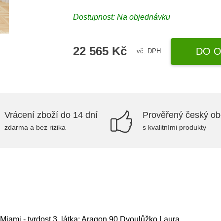
Dostupnost: Na objednávku
22 565 Kč
DO O
vč. DPH
Vrácení zboží do 14 dní
Prověřený český o
zdarma a bez rizika
s kvalitními produkty
Miami - tvrdost 3, látka: Aragon 90,Dvoulůžko Laura