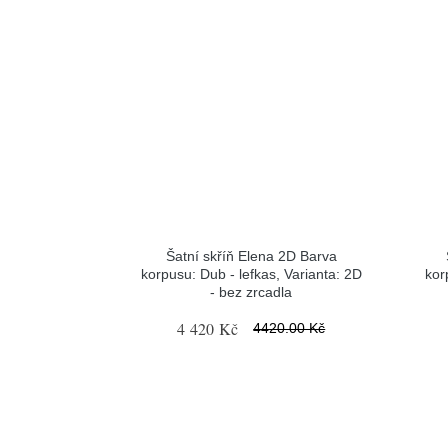
Šatní skříň Elena 2D Barva
korpusu: Dub - lefkas, Varianta: 2D
kor
- bez zrcadla
4 420 Kč
4420.00 Kč