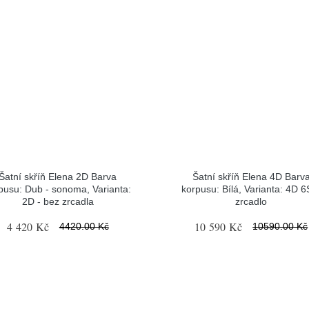
Šatní skříň Elena 2D Barva
Šatní skříň Elena 4D Barv
pusu: Dub - sonoma, Varianta:
korpusu: Bílá, Varianta: 4D 6
2D - bez zrcadla
zrcadlo
4 420 Kč
10 590 Kč
4420.00 Kč
10590.00 Kč