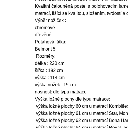
Kvalitní čalouněná postel s polohovacím lame
matrací, lišící se kvalitou, složením, tvrdostí 
Výběr nožiček :
chromové
dřevěné
Potahová látka:
Belmont 5
Rozměry:
délka : 220 cm
šířka : 192 cm
výška : 114 cm
výška nožek : 15 cm
nosnost: dle typu matrace
Výška ložné plochy dle typu matrace:
výška ložné plochy 60 cm u matrací Kombifle
výška ložné plochy 61 cm u matrací Star, Mo
výška ložné plochy 62 cm u matrací Bona Har
výška ložné plochy 64 cm u matrací Royal, R