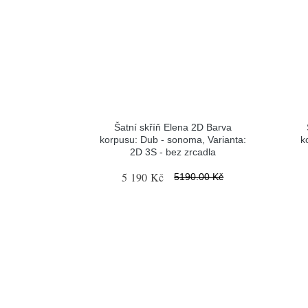
Šatní skříň Elena 2D Barva
korpusu: Dub - sonoma, Varianta:
k
2D 3S - bez zrcadla
5 190 Kč
5190.00 Kč