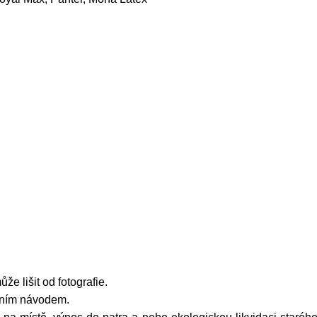
že lišit od fotografie.
žním návodem.