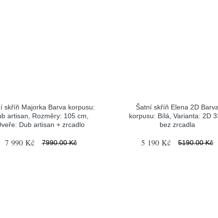
í skříň Majorka Barva korpusu:
Šatní skříň Elena 2D Barv
b artisan, Rozměry: 105 cm,
korpusu: Bílá, Varianta: 2D 3
veře: Dub artisan + zrcadlo
bez zrcadla
7 990 Kč
5 190 Kč
7990.00 Kč
5190.00 Kč