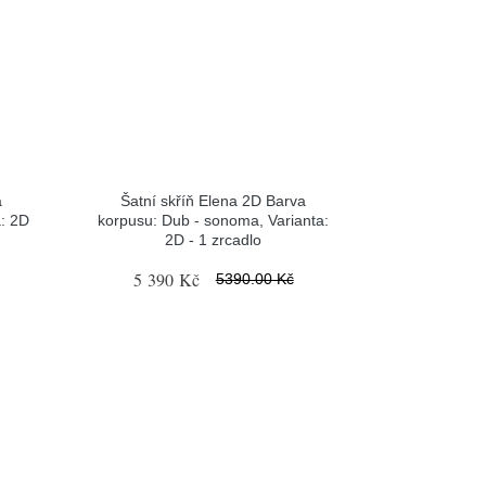
a
Šatní skříň Elena 2D Barva
a: 2D
korpusu: Dub - sonoma, Varianta:
2D - 1 zrcadlo
5 390 Kč
5390.00 Kč