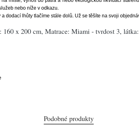
na místě, výnos do patra a nebo ekologickou likvidaci starého
služeb nebo níže v odkazu.
a dodací lhůty tlačíme stále dolů. Už se těšíte na svoji objedn
 160 x 200 cm, Matrace: Miami - tvrdost 3, látka
e
Podobné produkty