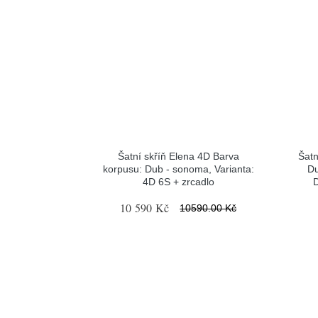
Šatní skříň Elena 4D Barva
Šatn
korpusu: Dub - sonoma, Varianta:
Du
4D 6S + zrcadlo
D
10 590 Kč
10590.00 Kč