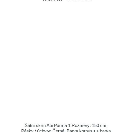
Šatní skříň Abi Parma 1 Rozměry: 150 cm,
Pásky / úchyty: Černá, Barva korpusu + barva