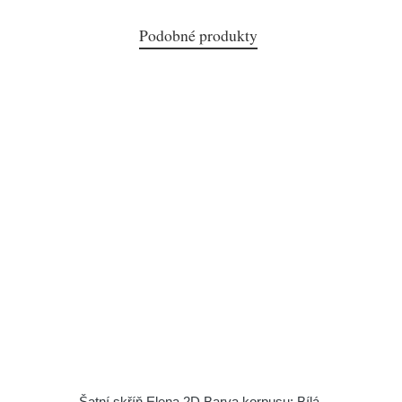
Podobné produkty
Šatní skříň Elena 2D Barva korpusu: Bílá,