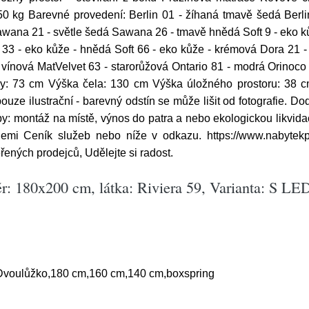
0 kg Barevné provedení: Berlin 01 - žíhaná tmavě šedá Berli
na 21 - světle šedá Sawana 26 - tmavě hnědá Soft 9 - eko kůže
t 33 - eko kůže - hnědá Soft 66 - eko kůže - krémová Dora 21 
 vínová MatVelvet 63 - starorůžová Ontario 81 - modrá Orinoco 
y: 73 cm Výška čela: 130 cm Výška úložného prostoru: 38 c
ouze ilustrační - barevný odstín se může lišit od fotografie.
: montáž na místě, výnos do patra a nebo ekologickou likvidac
emi Ceník služeb nebo níže v odkazu. https://www.nabytekp
ených prodejců, Udělejte si radost.
r: 180x200 cm, látka: Riviera 59, Varianta: S LED
Dvoulůžko,180 cm,160 cm,140 cm,boxspring