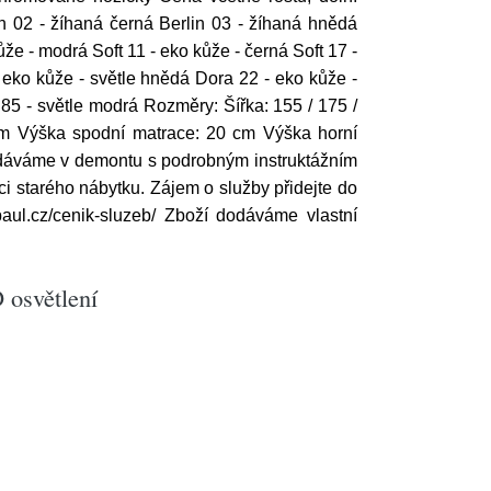
n 02 - žíhaná černá Berlin 03 - žíhaná hnědá
 - modrá Soft 11 - eko kůže - černá Soft 17 -
- eko kůže - světle hnědá Dora 22 - eko kůže -
85 - světle modrá Rozměry: Šířka: 155 / 175 /
m Výška spodní matrace: 20 cm Výška horní
 Dodáváme v demontu s podrobným instruktážním
i starého nábytku. Zájem o služby přidejte do
aul.cz/cenik-sluzeb/ Zboží dodáváme vlastní
 osvětlení