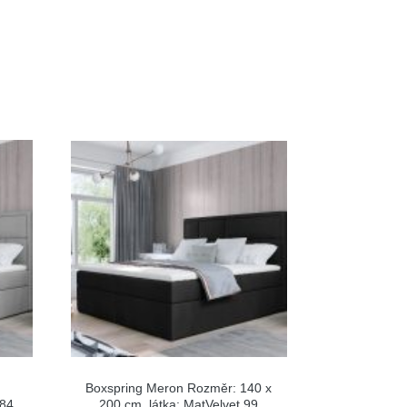
Boxspring Meron Rozměr: 140 x
 84
200 cm, látka: MatVelvet 99