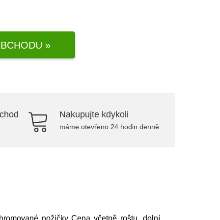
BCHODU »
bchod
Nakupujte kdykoli
máme otevřeno 24 hodin denně
chromované nožičky Cena včetně roštu, dolní