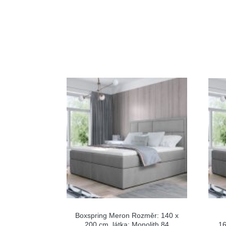
Boxspring Meron Rozměr: 140 x
200 cm, látka: Monolith 84
16