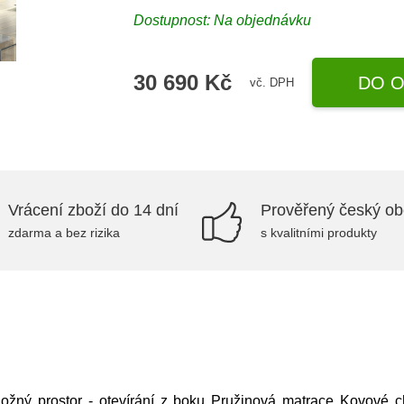
Dostupnost: Na objednávku
30 690 Kč
DO O
vč. DPH
Vrácení zboží do 14 dní
Prověřený český o
zdarma a bez rizika
s kvalitními produkty
Úložný prostor - otevírání z boku Pružinová matrace Kovové 