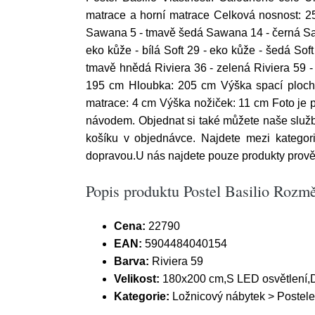
matrace a horní matrace Celková nosnost: 25
Sawana 5 - tmavě šedá Sawana 14 - černá Sawa
eko kůže - bílá Soft 29 - eko kůže - šedá Sof
tmavě hnědá Riviera 36 - zelená Riviera 59 -
195 cm Hloubka: 205 cm Výška spací ploch
matrace: 4 cm Výška nožiček: 11 cm Foto je p
návodem. Objednat si také můžete naše služby
košíku v objednávce. Najdete mezi kategori
dopravou.U nás najdete pouze produkty prověř
Popis produktu Postel Basilio Rozmě
Cena:
22790
EAN:
5904484040154
Barva:
Riviera 59
Velikost:
180x200 cm,S LED osvětlení,
Kategorie:
Ložnicový nábytek > Postele