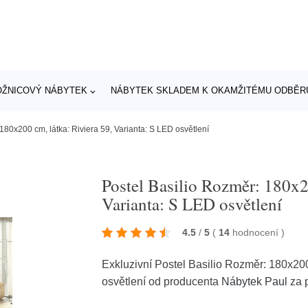
OŽNICOVÝ NÁBYTEK
NÁBYTEK SKLADEM K OKAMŽITÉMU ODBĚR
180x200 cm, látka: Riviera 59, Varianta: S LED osvětlení
Postel Basilio Rozměr: 180x2
Varianta: S LED osvětlení
4.5
/
5
(
14
hodnocení
)
Exkluzivní Postel Basilio Rozměr: 180x200
osvětlení od producenta
Nábytek Paul
za 