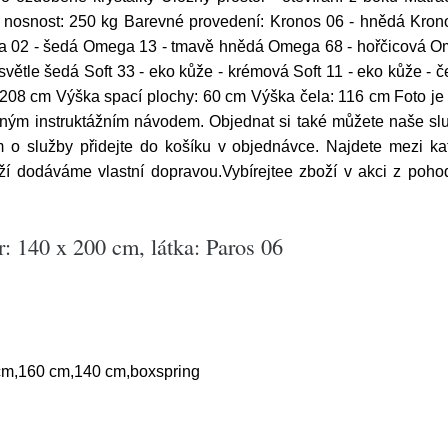
á nosnost: 250 kg Barevné provedení: Kronos 06 - hnědá Kron
ga 02 - šedá Omega 13 - tmavě hnědá Omega 68 - hořčicová O
tle šedá Soft 33 - eko kůže - krémová Soft 11 - eko kůže - čer
208 cm Výška spací plochy: 60 cm Výška čela: 116 cm Foto je po
ným instruktážním návodem. Objednat si také můžete naše slu
em o služby přidejte do košíku v objednávce. Najdete mezi k
boží dodáváme vlastní dopravou.Vybírejtee zboží v akci z poh
: 140 x 200 cm, látka: Paros 06
cm,160 cm,140 cm,boxspring