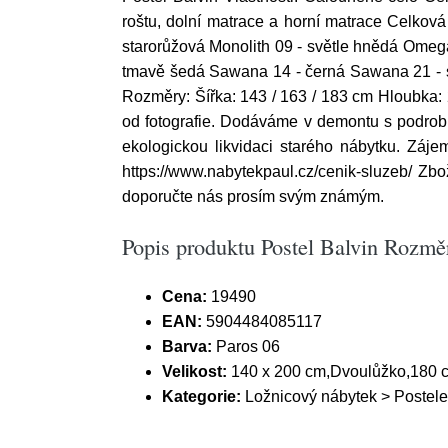
roštu, dolní matrace a horní matrace Celkov
starorůžová Monolith 09 - světle hnědá Ome
tmavě šedá Sawana 14 - černá Sawana 21 - svě
Rozměry: Šířka: 143 / 163 / 183 cm Hloubka: 
od fotografie. Dodáváme v demontu s podrob
ekologickou likvidaci starého nábytku. Záj
https://www.nabytekpaul.cz/cenik-sluzeb/ Z
doporučte nás prosím svým známým.
Popis produktu Postel Balvin Rozměr
Cena:
19490
EAN:
5904484085117
Barva:
Paros 06
Velikost:
140 x 200 cm,Dvoulůžko,180 
Kategorie:
Ložnicový nábytek > Postele