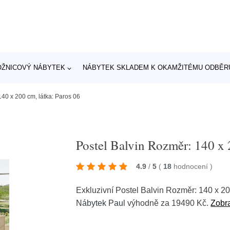
OŽNICOVÝ NÁBYTEK
NÁBYTEK SKLADEM K OKAMŽITÉMU ODBĚR
140 x 200 cm, látka: Paros 06
Postel Balvin Rozměr: 140 x 
4.9
/
5
(
18
hodnocení
)
Exkluzivní Postel Balvin Rozměr: 140 x 2
Nábytek Paul
výhodně za 19490 Kč.
Zobra