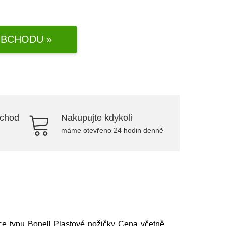
BCHODU »
bchod
Nakupujte kdykoli
máme otevřeno 24 hodin denně
ace typu Bonell Plastové nožičky Cena včetně