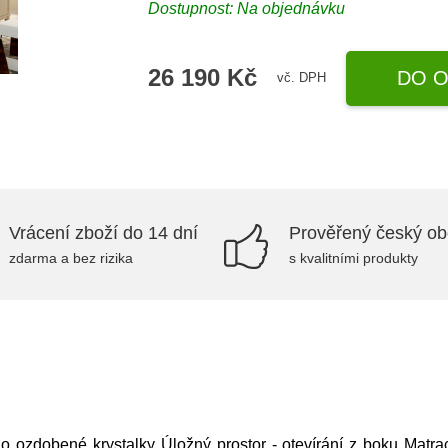
Dostupnost: Na objednávku
26 190 Kč
DO O
vč. DPH
Vrácení zboží do 14 dní
Prověřený český o
zdarma a bez rizika
s kvalitními produkty
lo ozdobené krystalky Úložný prostor - otevírání z boku Matr