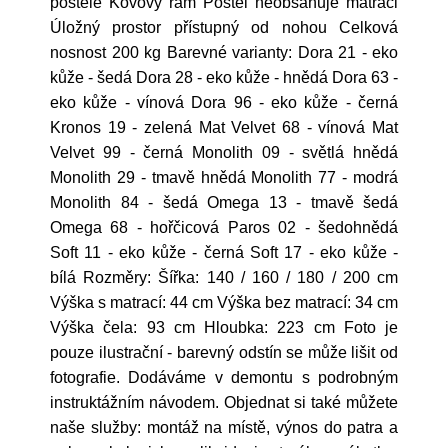
postele Kovový rám Postel neobsahuje matraci
Úložný prostor přístupný od nohou Celková
nosnost 200 kg Barevné varianty: Dora 21 - eko
kůže - šedá Dora 28 - eko kůže - hnědá Dora 63 -
eko kůže - vínová Dora 96 - eko kůže - černá
Kronos 19 - zelená Mat Velvet 68 - vínová Mat
Velvet 99 - černá Monolith 09 - světlá hnědá
Monolith 29 - tmavě hnědá Monolith 77 - modrá
Monolith 84 - šedá Omega 13 - tmavě šedá
Omega 68 - hořčicová Paros 02 - šedohnědá
Soft 11 - eko kůže - černá Soft 17 - eko kůže -
bílá Rozměry: Šířka: 140 / 160 / 180 / 200 cm
Výška s matrací: 44 cm Výška bez matrací: 34 cm
Výška čela: 93 cm Hloubka: 223 cm Foto je
pouze ilustrační - barevný odstín se může lišit od
fotografie. Dodáváme v demontu s podrobným
instruktážním návodem. Objednat si také můžete
naše služby: montáž na místě, výnos do patra a