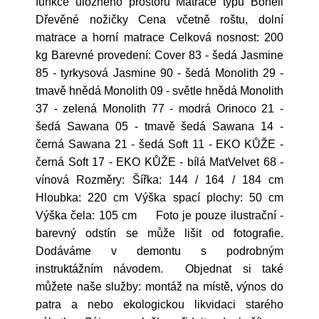
funkce úložného prostoru Matrace typu Bonell
Dřevěné nožičky Cena včetně roštu, dolní
matrace a horní matrace Celková nosnost: 200
kg Barevné provedení: Cover 83 - šedá Jasmine
85 - tyrkysová Jasmine 90 - šedá Monolith 29 -
tmavě hnědá Monolith 09 - světle hnědá Monolith
37 - zelená Monolith 77 - modrá Orinoco 21 -
šedá Sawana 05 - tmavě šedá Sawana 14 -
černá Sawana 21 - šedá Soft 11 - EKO KŮŽE -
černá Soft 17 - EKO KŮŽE - bílá MatVelvet 68 -
vínová Rozměry: Šířka: 144 / 164 / 184 cm
Hloubka: 220 cm Výška spací plochy: 50 cm
Výška čela: 105 cm Foto je pouze ilustrační -
barevný odstín se může lišit od fotografie.
Dodáváme v demontu s podrobným
instruktážním návodem. Objednat si také
můžete naše služby: montáž na místě, výnos do
patra a nebo ekologickou likvidaci starého