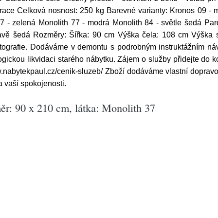
trace Celková nosnost: 250 kg Barevné varianty: Kronos 09 - m
7 - zelená Monolith 77 - modrá Monolith 84 - světle šedá Pa
ě šedá Rozměry: Šířka: 90 cm Výška čela: 108 cm Výška 
d fotografie. Dodáváme v demontu s podrobným instruktážním n
gickou likvidaci starého nábytku. Zájem o služby přidejte do 
w.nabytekpaul.cz/cenik-sluzeb/ Zboží dodáváme vlastní doprav
 vaší spokojenosti.
ěr: 90 x 210 cm, látka: Monolith 37