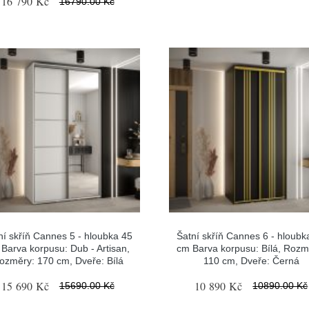
16 790 Kč
16790.00 Kč
ní skříň Cannes 5 - hloubka 45
Šatní skříň Cannes 6 - hloubk
Barva korpusu: Dub - Artisan,
cm Barva korpusu: Bílá, Rozm
ozměry: 170 cm, Dveře: Bílá
110 cm, Dveře: Černá
15 690 Kč
10 890 Kč
15690.00 Kč
10890.00 Kč