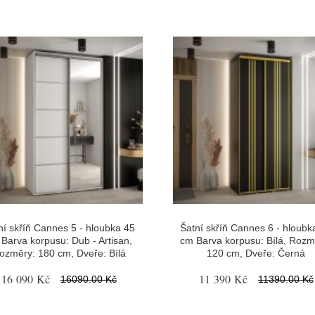
ní skříň Cannes 5 - hloubka 45
Šatní skříň Cannes 6 - hloubk
Barva korpusu: Dub - Artisan,
cm Barva korpusu: Bílá, Rozm
ozměry: 180 cm, Dveře: Bílá
120 cm, Dveře: Černá
16 090 Kč
11 390 Kč
16090.00 Kč
11390.00 Kč