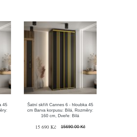
a 45
Šatní skříň Cannes 6 - hloubka 45
ěry:
cm Barva korpusu: Bílá, Rozměry:
160 cm, Dveře: Bílá
15 690 Kč
15690.00 Kč