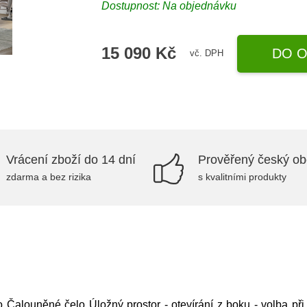
Dostupnost: Na objednávku
15 090 Kč
DO O
vč. DPH
Vrácení zboží do 14 dní
Prověřený český o
zdarma a bez rizika
s kvalitními produkty
o Čalouněné čelo Úložný prostor - otevírání z boku - volba př