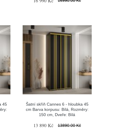
16 990 Kč
16990.00 Kč
a 45
Šatní skříň Cannes 6 - hloubka 45
ěry:
cm Barva korpusu: Bílá, Rozměry:
150 cm, Dveře: Bílá
13 890 Kč
13890.00 Kč