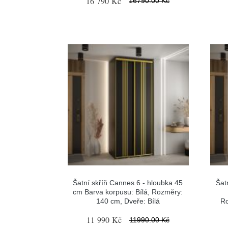
16 790 Kč
16790.00 Kč
Šatní skříň Cannes 6 - hloubka 45
Šat
cm Barva korpusu: Bílá, Rozměry:
140 cm, Dveře: Bílá
Ro
11 990 Kč
11990.00 Kč