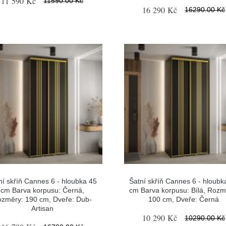
11 590 Kč
11590.00 Kč
16 290 Kč
16290.00 Kč
ní skříň Cannes 6 - hloubka 45
Šatní skříň Cannes 6 - hloubk
cm Barva korpusu: Černá,
cm Barva korpusu: Bílá, Rozm
změry: 190 cm, Dveře: Dub-
100 cm, Dveře: Černá
Artisan
10 290 Kč
10290.00 Kč