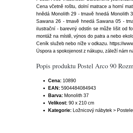
Cena včetně roštu, dolní matrace a horní ma
hnědá Monolith 29 - tmavě hnedá Monolith 3
Sawana 26 - tmavě hnedá Sawana 05 - tmav
ilustrační - barevný odstín se může lišit o
montáž na místě, výnos do patra a nebo ekolo
Ceník služeb nebo níže v odkazu. https://ww
Úspora a spokojenost z nákupu, záleží nám na
Popis produktu Postel Arco 90 Rozm
Cena:
10890
EAN:
5904484084943
Barva:
Monolith 37
Velikost:
90 x 210 cm
Kategorie:
Ložnicový nábytek > Postele