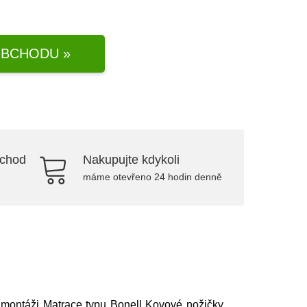
BCHODU »
bchod
Nakupujte kdykoli
máme otevřeno 24 hodin denně
i montáži Matrace typu Bonell Kovové nožičky