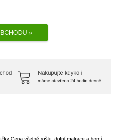
BCHODU »
bchod
Nakupujte kdykoli
máme otevřeno 24 hodin denně
čky Cena včetně roštu, dolní matrace a horní