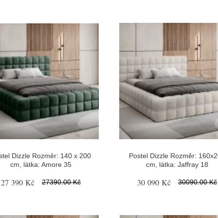
stel Dizzle Rozměr: 140 x 200
Postel Dizzle Rozměr: 160x
cm, látka: Amore 35
cm, látka: Jaffray 18
27 390 Kč
30 090 Kč
27390.00 Kč
30090.00 Kč