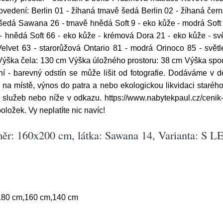
vedení: Berlin 01 - žíhaná tmavě šedá Berlin 02 - žíhaná čer
dá Sawana 26 - tmavě hnědá Soft 9 - eko kůže - modrá Soft 11
e - hnědá Soft 66 - eko kůže - krémová Dora 21 - eko kůže - s
Velvet 63 - starorůžová Ontario 81 - modrá Orinoco 85 - svě
Výška čela: 130 cm Výška úložného prostoru: 38 cm Výška spod
ční - barevný odstín se může lišit od fotografie. Dodáváme v
na místě, výnos do patra a nebo ekologickou likvidaci starého
 služeb nebo níže v odkazu. https://www.nabytekpaul.cz/cenik
ložek. Vy neplatíte nic navíc!
r: 160x200 cm, látka: Sawana 14, Varianta: S LE
180 cm,160 cm,140 cm