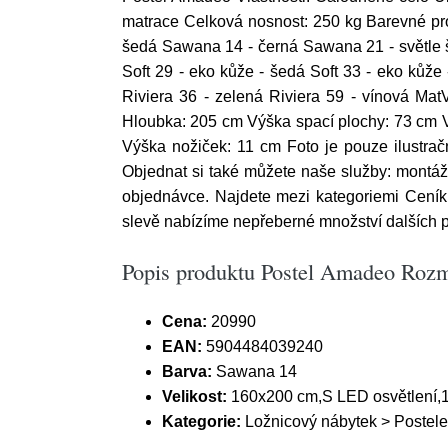
matrace Celková nosnost: 250 kg Barevné pro
šedá Sawana 14 - černá Sawana 21 - světle še
Soft 29 - eko kůže - šedá Soft 33 - eko kůž
Riviera 36 - zelená Riviera 59 - vínová Mat
Hloubka: 205 cm Výška spací plochy: 73 cm 
Výška nožiček: 11 cm Foto je pouze ilustra
Objednat si také můžete naše služby: montáž 
objednávce. Najdete mezi kategoriemi Ceník
slevě nabízíme nepřeberné množství dalších po
Popis produktu Postel Amadeo Rozmě
Cena:
20990
EAN:
5904484039240
Barva:
Sawana 14
Velikost:
160x200 cm,S LED osvětlení,
Kategorie:
Ložnicový nábytek > Postele