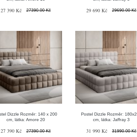
27 390 Kč
29 690 Kč
27390.00 Kč
29690.00 Kč
stel Dizzle Rozměr: 140 x 200
Postel Dizzle Rozměr: 180x
cm, látka: Amore 20
cm, látka: Jaffray 3
27 390 Kč
31 990 Kč
27390.00 Kč
31990.00 Kč