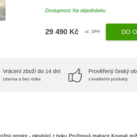
Dostupnost: Na objednávku
29 490 Kč
DO O
vč. DPH
Vrácení zboží do 14 dní
Prověřený český o
zdarma a bez rizika
s kvalitními produkty
ožný prostor - otevírání z boku Pružinová matrace Kovové noži