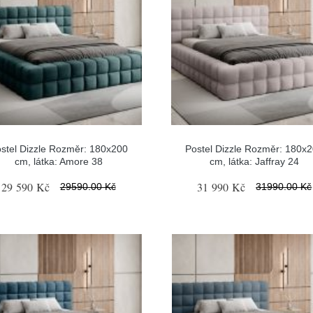
stel Dizzle Rozměr: 180x200
Postel Dizzle Rozměr: 180x
cm, látka: Amore 38
cm, látka: Jaffray 24
29 590 Kč
31 990 Kč
29590.00 Kč
31990.00 Kč