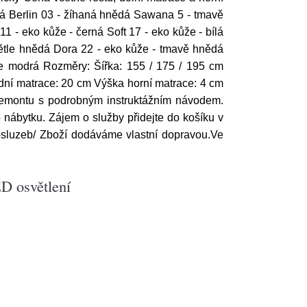
ná Berlin 03 - žíhaná hnědá Sawana 5 - tmavě
 - eko kůže - černá Soft 17 - eko kůže - bílá
větle hnědá Dora 22 - eko kůže - tmavě hnědá
tle modrá Rozměry: Šířka: 155 / 175 / 195 cm
ní matrace: 20 cm Výška horní matrace: 4 cm
 demontu s podrobným instruktážním návodem.
 nábytku. Zájem o služby přidejte do košíku v
-sluzeb/ Zboží dodáváme vlastní dopravou.Ve
D osvětlení