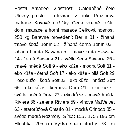
Postel Amadeo Vlastnosti: Čalouněné čelo
Úložný prostor - otevírání z boku Pružinová
matrace Kovové nožičky Cena včetně roštu,
dolní matrace a horní matrace Celková nosnost:
250 kg Barevné provedení: Berlin 01 - žíhaná
tmavě šedá Berlin 02 - žíhaná černá Berlin 03 -
žíhaná hnědá Sawana 5 - tmavě šedá Sawana
14 - černá Sawana 21 - světle šedá Sawana 26 -
tmavě hnědá Soft 9 - eko kůže - modrá Soft 11 -
eko kůže - černá Soft 17 - eko kůže - bílá Soft 29
- eko kůže - šedá Soft 33 - eko kůže - hnědá Soft
66 - eko kůže - krémová Dora 21 - eko kůže -
světle hnědá Dora 22 - eko kůže - tmavě hnědá
Riviera 36 - zelená Riviera 59 - vínová MatVelvet
63 - starorůžová Ontario 81 - modrá Orinoco 85 -
světle modrá Rozměry: Šířka: 155 / 175 / 195 cm
Hloubka: 205 cm Výška spací plochy: 73 cm