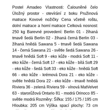
Postel Amadeo Vlastnosti: Čalouněné čelo
Úložný prostor - otevírání z boku Pružinová
matrace Kovové nožičky Cena včetně roštu,
dolní matrace a horní matrace Celková nosnost:
250 kg Barevné provedení: Berlin 01 - žíhaná
tmavě šedá Berlin 02 - žíhaná černá Berlin 03 -
žíhaná hnědá Sawana 5 - tmavě šedá Sawana
14 - černá Sawana 21 - světle šedá Sawana 26 -
tmavě hnědá Soft 9 - eko kůže - modrá Soft 11 -
eko kůže - černá Soft 17 - eko kůže - bílá Soft 29
- eko kůže - šedá Soft 33 - eko kůže - hnědá Soft
66 - eko kůže - krémová Dora 21 - eko kůže -
světle hnědá Dora 22 - eko kůže - tmavě hnědá
Riviera 36 - zelená Riviera 59 - vínová MatVelvet
63 - starorůžová Ontario 81 - modrá Orinoco 85 -
světle modrá Rozměry: Šířka: 155 / 175 / 195 cm
Hloubka: 205 cm Výška spací plochy: 73 cm