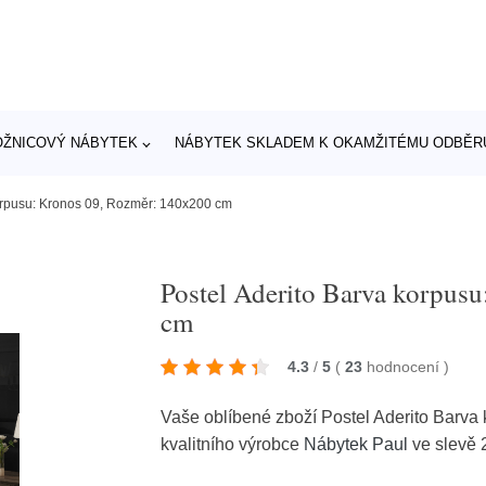
OŽNICOVÝ NÁBYTEK
NÁBYTEK SKLADEM K OKAMŽITÉMU ODBĚR
korpusu: Kronos 09, Rozměr: 140x200 cm
Postel Aderito Barva korpus
cm
4.3
/
5
(
23
hodnocení
)
Vaše oblíbené zboží Postel Aderito Barv
kvalitního výrobce
Nábytek Paul
ve slevě 