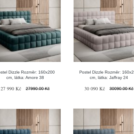
stel Dizzle Rozměr: 160x200
Postel Dizzle Rozměr: 160x
cm, látka: Amore 38
cm, látka: Jaffray 24
27 990 Kč
30 090 Kč
27990.00 Kč
30090.00 Kč