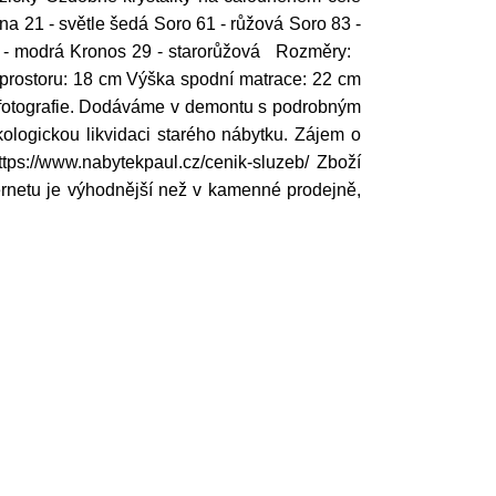
a 21 - světle šedá Soro 61 - růžová Soro 83 -
 9 - modrá Kronos 29 - starorůžová Rozměry:
prostoru: 18 cm Výška spodní matrace: 22 cm
d fotografie. Dodáváme v demontu s podrobným
logickou likvidaci starého nábytku. Zájem o
ps://www.nabytekpaul.cz/cenik-sluzeb/ Zboží
rnetu je výhodnější než v kamenné prodejně,