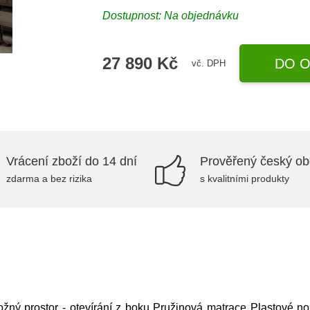
Dostupnost: Na objednávku
27 890 Kč
DO O
vč. DPH
Vrácení zboží do 14 dní
Prověřený český o
zdarma a bez rizika
s kvalitními produkty
ložný prostor - otevírání z boku Pružinová matrace Plastové 