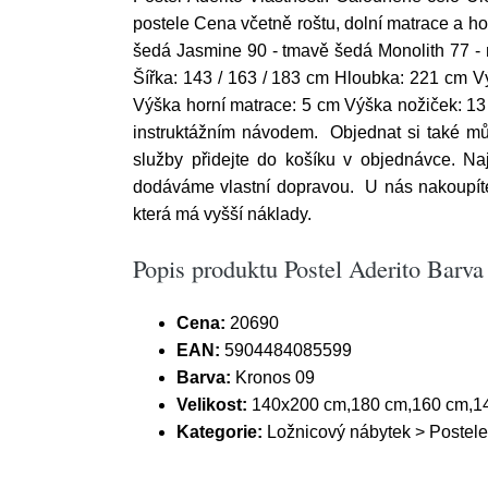
postele Cena včetně roštu, dolní matrace a h
šedá Jasmine 90 - tmavě šedá Monolith 77 -
Šířka: 143 / 163 / 183 cm Hloubka: 221 cm 
Výška horní matrace: 5 cm Výška nožiček: 13
instruktážním návodem. Objednat si také mů
služby přidejte do košíku v objednávce. Na
dodáváme vlastní dopravou. U nás nakoupíte
která má vyšší náklady.
Popis produktu Postel Aderito Barv
Cena:
20690
EAN:
5904484085599
Barva:
Kronos 09
Velikost:
140x200 cm,180 cm,160 cm,1
Kategorie:
Ložnicový nábytek > Postele