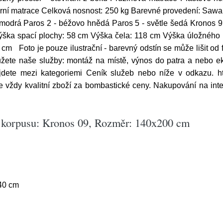
orní matrace Celková nosnost: 250 kg Barevné provedení: Sawan
 modrá Paros 2 - béžovo hnědá Paros 5 - světle šedá Kronos
Výška spací plochy: 58 cm Výška čela: 118 cm Výška úložného 
 cm Foto je pouze ilustrační - barevný odstín se může lišit o
žete naše služby: montáž na místě, výnos do patra a nebo eko
jdete mezi kategoriemi Ceník služeb nebo níže v odkazu. htt
 vždy kvalitní zboží za bombastické ceny. Nakupování na inte
a korpusu: Kronos 09, Rozměr: 140x200 cm
40 cm