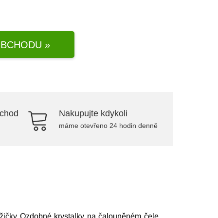
BCHODU »
bchod
Nakupujte kdykoli
máme otevřeno 24 hodin denně
nožičky Ozdobné krystalky na čalouněném čele