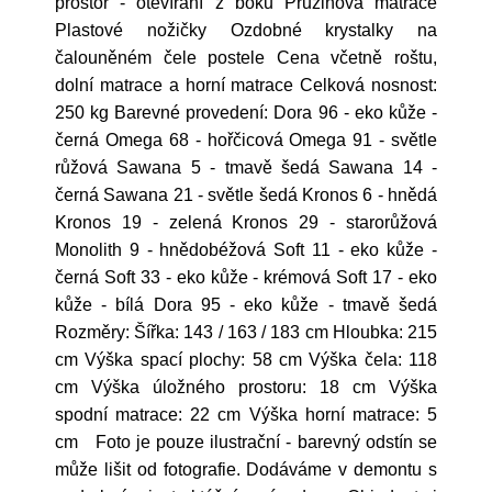
prostor - otevírání z boku Pružinová matrace
Plastové nožičky Ozdobné krystalky na
čalouněném čele postele Cena včetně roštu,
dolní matrace a horní matrace Celková nosnost:
250 kg Barevné provedení: Dora 96 - eko kůže -
černá Omega 68 - hořčicová Omega 91 - světle
růžová Sawana 5 - tmavě šedá Sawana 14 -
černá Sawana 21 - světle šedá Kronos 6 - hnědá
Kronos 19 - zelená Kronos 29 - starorůžová
Monolith 9 - hnědobéžová Soft 11 - eko kůže -
černá Soft 33 - eko kůže - krémová Soft 17 - eko
kůže - bílá Dora 95 - eko kůže - tmavě šedá
Rozměry: Šířka: 143 / 163 / 183 cm Hloubka: 215
cm Výška spací plochy: 58 cm Výška čela: 118
cm Výška úložného prostoru: 18 cm Výška
spodní matrace: 22 cm Výška horní matrace: 5
cm Foto je pouze ilustrační - barevný odstín se
může lišit od fotografie. Dodáváme v demontu s