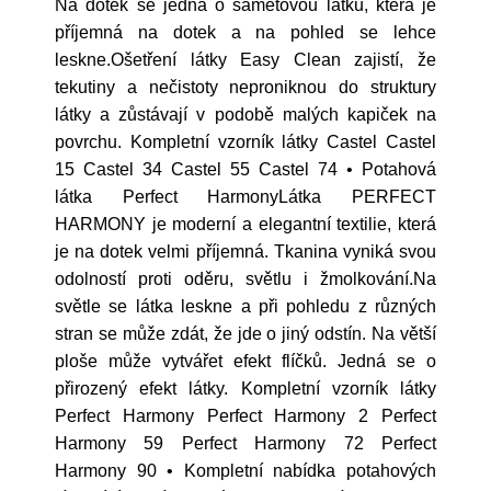
Na dotek se jedná o sametovou látku, která je
příjemná na dotek a na pohled se lehce
leskne.Ošetření látky Easy Clean zajistí, že
tekutiny a nečistoty neproniknou do struktury
látky a zůstávají v podobě malých kapiček na
povrchu. Kompletní vzorník látky Castel Castel
15 Castel 34 Castel 55 Castel 74 • Potahová
látka Perfect HarmonyLátka PERFECT
HARMONY je moderní a elegantní textilie, která
je na dotek velmi příjemná. Tkanina vyniká svou
odolností proti oděru, světlu i žmolkování.Na
světle se látka leskne a při pohledu z různých
stran se může zdát, že jde o jiný odstín. Na větší
ploše může vytvářet efekt flíčků. Jedná se o
přirozený efekt látky. Kompletní vzorník látky
Perfect Harmony Perfect Harmony 2 Perfect
Harmony 59 Perfect Harmony 72 Perfect
Harmony 90 • Kompletní nabídka potahových