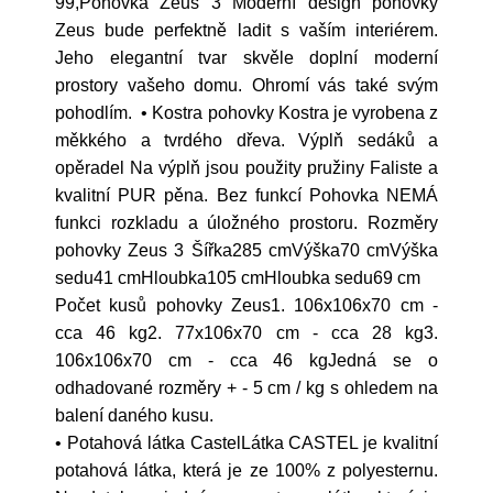
99,Pohovka Zeus 3 Moderní design pohovky
Zeus bude perfektně ladit s vaším interiérem.
Jeho elegantní tvar skvěle doplní moderní
prostory vašeho domu. Ohromí vás také svým
pohodlím. • Kostra pohovky Kostra je vyrobena z
měkkého a tvrdého dřeva. Výplň sedáků a
opěradel Na výplň jsou použity pružiny Faliste a
kvalitní PUR pěna. Bez funkcí Pohovka NEMÁ
funkci rozkladu a úložného prostoru. Rozměry
pohovky Zeus 3 Šířka285 cmVýška70 cmVýška
sedu41 cmHloubka105 cmHloubka sedu69 cm
Počet kusů pohovky Zeus1. 106x106x70 cm -
cca 46 kg2. 77x106x70 cm - cca 28 kg3.
106x106x70 cm - cca 46 kgJedná se o
odhadované rozměry + - 5 cm / kg s ohledem na
balení daného kusu.
• Potahová látka CastelLátka CASTEL je kvalitní
potahová látka, která je ze 100% z polyesternu.