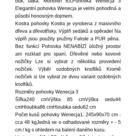
buk, látka: Monolith 63,Pohovka Wenecja 3
Elegantní pohovka Wenecja je velmi pohodlná a
působí honosným dojmem.
Kostra pohovky Kostra je vyrobena z masivního
dřeva a dřevotřísky. Výplň sedáků a opěradel Na
výplň jsou použity pružiny Faliste a PUR pěna.
Bez funkcí Pohovka NENABÍZÍ úložný prostor
ani rozklad pro spaní. Dřevěné nebo kovové
nožičky Lze si vybrat z několika provedení
nožiček. Výběr ozdobných knoflíků Kromě
nožiček si lze vybrat ze dvou variant ozdobných
knoflíků.
Rozměry pohovky Wenecja 3
Šířka240 cmVýška 85 cmVýška sedu44
cmHloubka86 cmHloubka sedu62 cm
Počet kusů pohovky Wenecja1. 245x90x70 cm -
cca 48 kgJedná se o odhadované rozměry + - 5
cm / kg s ohledem na balení daného kusu.