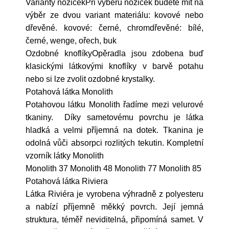
Varianty nožičekPři výběru nožiček budete mít na
výběr ze dvou variant materiálu: kovové nebo
dřevěné. kovové: černé, chromdřevěné: bílé,
černé, wenge, ořech, buk
Ozdobné knoflíkyOpěradla jsou zdobena buď
klasickými látkovými knoflíky v barvě potahu
nebo si lze zvolit ozdobné krystalky.
Potahová látka Monolith
Potahovou látku Monolith řadíme mezi velurové
tkaniny. Díky sametovému povrchu je látka
hladká a velmi příjemná na dotek. Tkanina je
odolná vůči absorpci rozlitých tekutin. Kompletní
vzorník látky Monolith
Monolith 37 Monolith 48 Monolith 77 Monolith 85
Potahová látka Riviera
Látka Riviéra je vyrobena výhradně z polyesteru
a nabízí příjemně měkký povrch. Její jemná
struktura, téměř neviditelná, připomíná samet. V