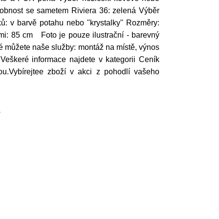
odobnost se sametem Riviera 36: zelená Výběr
: v barvě potahu nebo ''krystalky'' Rozměry:
i: 85 cm Foto je pouze ilustrační - barevný
ké můžete naše služby: montáž na místě, výnos
 Veškeré informace najdete v kategorii Ceník
ou.Vybírejtee zboží v akci z pohodlí vašeho
1