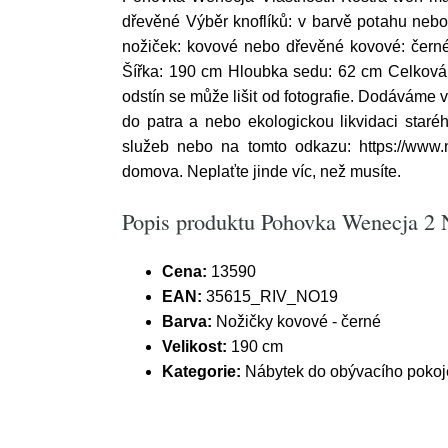
dřevěné Výběr knoflíků: v barvě potahu nebo
nožiček: kovové nebo dřevěné kovové: černé,
Šířka: 190 cm Hloubka sedu: 62 cm Celková 
odstín se může lišit od fotografie. Dodáváme
do patra a nebo ekologickou likvidaci staré
služeb nebo na tomto odkazu: https://www.n
domova. Neplaťte jinde víc, než musíte.
Popis produktu Pohovka Wenecja 2 N
Cena:
13590
EAN:
35615_RIV_NO19
Barva:
Nožičky kovové - černé
Velikost:
190 cm
Kategorie:
Nábytek do obývacího pokoj