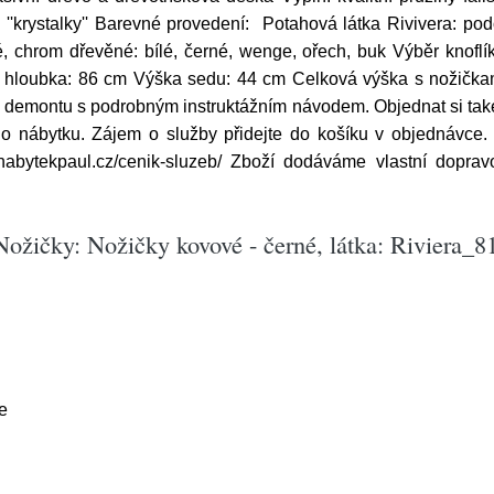
 ''krystalky'' Barevné provedení: Potahová látka Rivivera: p
 chrom dřevěné: bílé, černé, wenge, ořech, buk Výběr knoflíků
hloubka: 86 cm Výška sedu: 44 cm Celková výška s nožičkam
 v demontu s podrobným instruktážním návodem. Objednat si ta
ho nábytku. Zájem o služby přidejte do košíku v objednávce.
abytekpaul.cz/cenik-sluzeb/ Zboží dodáváme vlastní doprav
ožičky: Nožičky kovové - černé, látka: Riviera_8
e