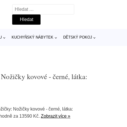
Vyhledávání
U
KUCHYŇSKÝ NÁBYTEK
DĚTSKÝ POKOJ
ožičky kovové - černé, látka:
ičky: Nožičky kovové - černé, látka:
hodně za 13590 Kč.
Zobrazit více »