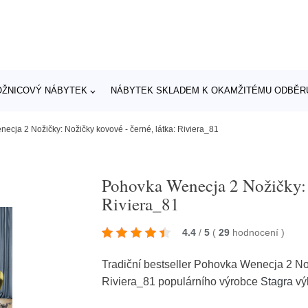
OŽNICOVÝ NÁBYTEK
NÁBYTEK SKLADEM K OKAMŽITÉMU ODBĚR
ecja 2 Nožičky: Nožičky kovové - černé, látka: Riviera_81
Pohovka Wenecja 2 Nožičky: N
Riviera_81
4.4
/
5
(
29
hodnocení
)
Tradiční bestseller Pohovka Wenecja 2 Nož
Riviera_81 populárního výrobce
Stagra
vý