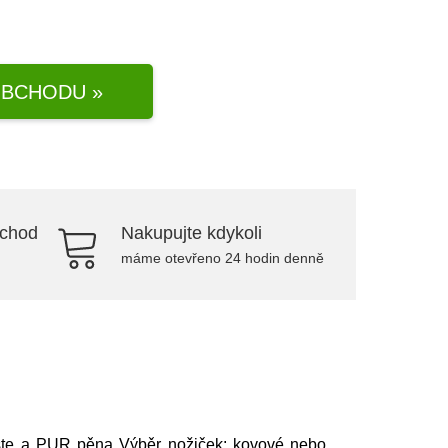
BCHODU »
bchod
Nakupujte kdykoli
máme otevřeno 24 hodin denně
aliste a PUR pěna Výběr nožiček: kovové nebo