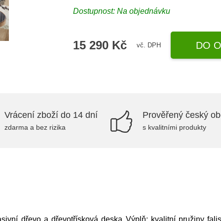
Dostupnost: Na objednávku
15 290 Kč
DO O
vč. DPH
Vrácení zboží do 14 dní
Prověřený český o
zdarma a bez rizika
s kvalitními produkty
sivní dřevo a dřevotřísková deska Výplň: kvalitní pružiny f