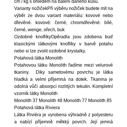
cm / kg s ohledem na balení daného kusu.
Varianty nožičekPři výběru nožiček budete mít na
výběr ze dvou variant materiálu: kovové nebo
dřevěné. kovové: černé, chromdřevěné: bílé,
černé, wenge, ořech, buk
Ozdobné knoflíkyOpěradla jsou zdobena buď
klasickými látkovými knoflíky v barvě potahu
nebo si lze zvolit ozdobné krystalky.
Potahová látka Monolith
Potahovou látku Monolith řadíme mezi velurové
tkaniny. Díky sametovému povrchu je látka
hladká a velmi příjemná na dotek. Tkanina je
odolná vůči absorpci rozlitých tekutin. Kompletní
vzorník látky Monolith
Monolith 37 Monolith 48 Monolith 77 Monolith 85
Potahová látka Riviera
Látka Riviéra je vyrobena výhradně z polyesteru
a nabízí příjemně měkký povrch. Její jemná