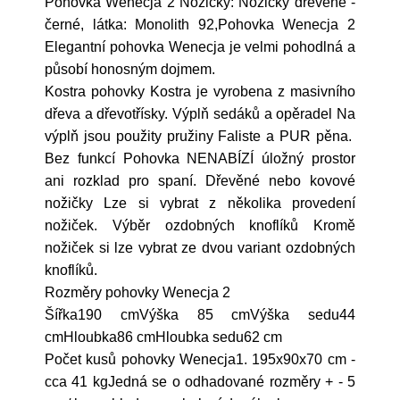
Pohovka Wenecja 2 Nožičky: Nožičky dřevěné -
černé, látka: Monolith 92,Pohovka Wenecja 2
Elegantní pohovka Wenecja je velmi pohodlná a
působí honosným dojmem.
Kostra pohovky Kostra je vyrobena z masivního
dřeva a dřevotřísky. Výplň sedáků a opěradel Na
výplň jsou použity pružiny Faliste a PUR pěna.
Bez funkcí Pohovka NENABÍZÍ úložný prostor
ani rozklad pro spaní. Dřevěné nebo kovové
nožičky Lze si vybrat z několika provedení
nožiček. Výběr ozdobných knoflíků Kromě
nožiček si lze vybrat ze dvou variant ozdobných
knoflíků.
Rozměry pohovky Wenecja 2
Šířka190 cmVýška 85 cmVýška sedu44
cmHloubka86 cmHloubka sedu62 cm
Počet kusů pohovky Wenecja1. 195x90x70 cm -
cca 41 kgJedná se o odhadované rozměry + - 5