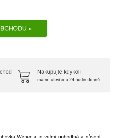
BCHODU »
bchod
Nakupujte kdykoli
máme otevřeno 24 hodin denně
pohovka Wenecja je velmi pohodlná a působí