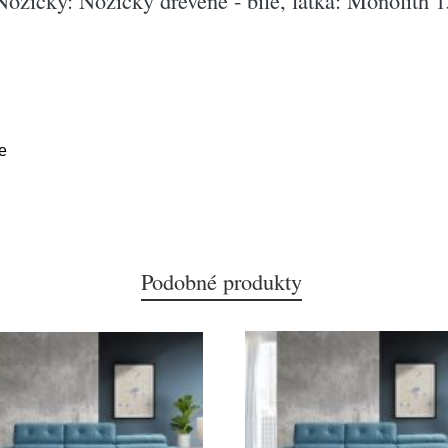
ožičky: Nožičky dřevěné - bílé, látka: Monolith 1
e
Podobné produkty