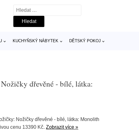
Vyhledávání
U
KUCHYŇSKÝ NÁBYTEK
DĚTSKÝ POKOJ
ožičky dřevěné - bílé, látka:
čky: Nožičky dřevěné - bílé, látka: Monolith
nivou cenu 13390 Kč.
Zobrazit více »