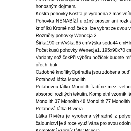
honosným dojmem.
Kostra pohovky Kostra je vyrobena z masivníh
Pohovka NENABÍZÍ úložný prostor ani rozkla
knoflíků Kromě nožiček si lze vybrat ze dvou v
Rozměry pohovky Wenecja 2
Šířka190 cmVýška 85 cmVýška sedu44 cmHl
Počet kusů pohovky Wenecja1. 195x90x70 cm 
Varianty nožičekPři výběru nožiček budete mí
ořech, buk
Ozdobné knoflíkyOpěradla jsou zdobena buď kla
Potahová látka Monolith
Potahovou látku Monolith řadíme mezi velur
absorpci rozlitých tekutin. Kompletní vzorník l
Monolith 37 Monolith 48 Monolith 77 Monolith
Potahová látka Riviera
Látka Riviéra je vyrobena výhradně z polyes
čalounictví je široce využívána pro svou odoln
Kompletní vzorník látky Riviera