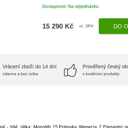
Dostupnost: Na objednávku
15 290 Kč
DO O
vč. DPH
Vrácení zboží do 14 dní
Prověřený český o
zdarma a bez rizika
s kvalitními produkty
é - bílé, látka: Monolith 15,Pohovka Wenecja 2 Elegantní 