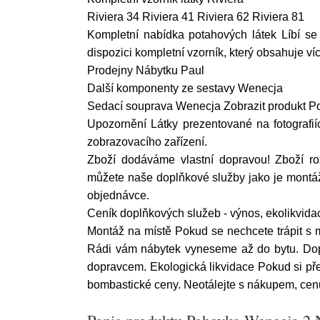
Riviera 34 Riviera 41 Riviera 62 Riviera 81
Kompletní nabídka potahových látek Líbí se
dispozici kompletní vzorník, který obsahuje ví
Prodejny Nábytku Paul
Další komponenty ze sestavy Wenecja
Sedací souprava Wenecja Zobrazit produkt P
Upozornění Látky prezentované na fotografií
zobrazovacího zařízení.
Zboží dodáváme vlastní dopravou! Zboží r
můžete naše doplňkové služby jako je montáž 
objednávce.
Ceník doplňkových služeb - výnos, ekolikvid
Montáž na místě Pokud se nechcete trápit s
Rádi vám nábytek vyneseme až do bytu. Dop
dopravcem. Ekologická likvidace Pokud si přej
bombastické ceny. Neotálejte s nákupem, cen