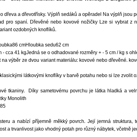
o dřeva a dřevotřísky. Výplň sedáků a opěradel Na výplň jsou p
d pro spaní. Dřevěné nebo kovové nožičky Lze si vybrat z 
ariant ozdobných knoflíků.
oubka86 cmHloubka sedu62 cm
- cca 41 kgJedná se o odhadované rozměry + - 5 cm / kg s oh
t na výběr ze dvou variant materiálu: kovové nebo dřevěné. kov
sickými látkovými knoflíky v barvě potahu nebo si lze zvolit o
ové tkaniny. Díky sametovému povrchu je látka hladká a velm
átky Monolith
 85
teru a nabízí příjemně měkký povrch. Její jemná struktura, t
ost a trvanlivost jako vhodný potah pro různý nábytek, včetně j