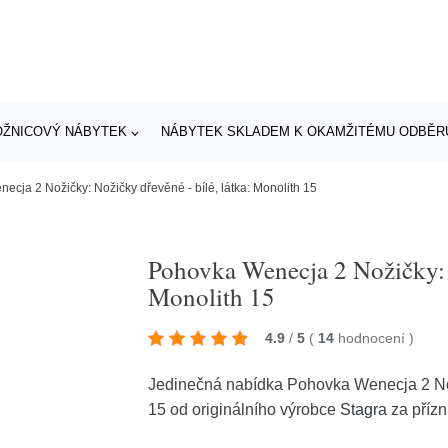
OŽNICOVÝ NÁBYTEK
NÁBYTEK SKLADEM K OKAMŽITÉMU ODBĚR
cja 2 Nožičky: Nožičky dřevěné - bílé, látka: Monolith 15
Pohovka Wenecja 2 Nožičky: N
Monolith 15
4.9
/
5
(
14
hodnocení
)
Jedinečná nabídka Pohovka Wenecja 2 Noži
15 od originálního výrobce
Stagra
za příz