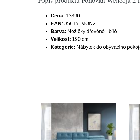
Popis produktu Pohovka Wenecja 2 N
Cena:
13390
EAN:
35615_MON21
Barva:
Nožičky dřevěné - bílé
Velikost:
190 cm
Kategorie:
Nábytek do obývacího pokoj