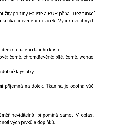
oužity pružiny Faliste a PUR pěna. Bez funkcí
několika provedení nožiček. Výběr ozdobných
ledem na balení daného kusu.
ové: černé, chromdřevěné: bílé, černé, wenge,
zdobné krystalky.
i příjemná na dotek. Tkanina je odolná vůči
éměř neviditelná, připomíná samet. V oblasti
ednotlivých prvků a doplňků.