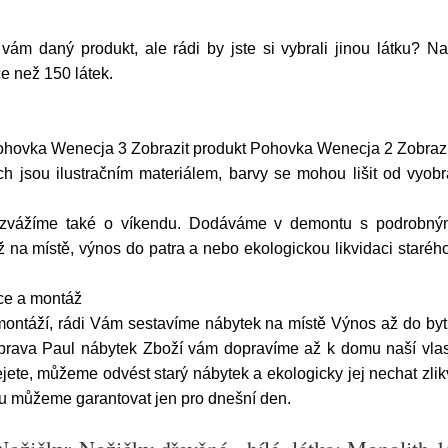
 vám daný produkt, ale rádi by jste si vybrali jinou látku
ce než 150 látek.
ohovka Wenecja 3 Zobrazit produkt Pohovka Wenecja 2 Zobrazi
ch jsou ilustračním materiálem, barvy se mohou lišit od vyobr
ozvážíme také o víkendu. Dodáváme v demontu s podrobný
na místě, výnos do patra a nebo ekologickou likvidaci starého
ace a montáž
 montáží, rádi Vám sestavíme nábytek na místě Výnos až do b
rava Paul nábytek Zboží vám dopravíme až k domu naší vlast
ete, můžeme odvést starý nábytek a ekologicky jej nechat zlik
u můžeme garantovat jen pro dnešní den.