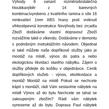
Výhody 6 variant rozměrůdostatečná
hloubkavýběr z 14 barevných
kombinacívyrobeno z kvalitního lamina o síle 16
mmkvalitní 1mm ABS hrany proti vniknutí
vlhkostipevná konstrukce Nevýhody bez zrcadla
Zboží dodáváme vlastní dopravou! Zboží
rozvážíme také o víkendu. Dodáváme v demontu
s podrobným instruktážním návodem. Objednat
si také můžete naše doplňkové služby jako je
montáž na místě, výnos do patra a nebo
ekologickou likvidaci starého nábytku. Zájem o
služby přidejte do košíku v objednávce. Ceník
doplňkových služeb - výnos, ekolikvidace a
montáž Montáž na místě Pokud se nechcete
trápit s montáží, rádi Vám sestavíme nábytek na
místě Výnos až do bytu Nechcete se tahat se
zakoupeným zbožím? Rádi vám nábytek
vyneseme až do bytu. Doprava Paul nábytek