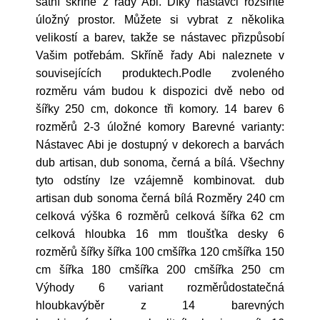
šatní skříně z řady Abi. Díky nástavci rozšíříte
úložný prostor. Můžete si vybrat z několika
velikostí a barev, takže se nástavec přizpůsobí
Vašim potřebám. Skříně řady Abi naleznete v
souvisejících produktech.Podle zvoleného
rozměru vám budou k dispozici dvě nebo od
šířky 250 cm, dokonce tři komory. 14 barev 6
rozměrů 2-3 úložné komory Barevné varianty:
Nástavec Abi je dostupný v dekorech a barvách
dub artisan, dub sonoma, černá a bílá. Všechny
tyto odstíny lze vzájemně kombinovat. dub
artisan dub sonoma černá bílá Rozměry 240 cm
celková výška 6 rozměrů celková šířka 62 cm
celková hloubka 16 mm tloušťka desky 6
rozměrů šířky šířka 100 cmšířka 120 cmšířka 150
cm šířka 180 cmšířka 200 cmšířka 250 cm
Výhody 6 variant rozměrůdostatečná
hloubkavýběr z 14 barevných