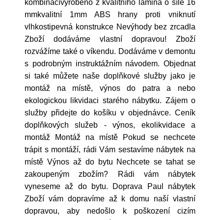
kombinacívyrobeno z kvalitního lamina o síle 16
mmkvalitní 1mm ABS hrany proti vniknutí
vlhkostipevná konstrukce Nevýhody bez zrcadla
Zboží dodáváme vlastní dopravou! Zboží
rozvážíme také o víkendu. Dodáváme v demontu
s podrobným instruktážním návodem. Objednat
si také můžete naše doplňkové služby jako je
montáž na místě, výnos do patra a nebo
ekologickou likvidaci starého nábytku. Zájem o
služby přidejte do košíku v objednávce. Ceník
doplňkových služeb - výnos, ekolikvidace a
montáž Montáž na místě Pokud se nechcete
trápit s montáží, rádi Vám sestavíme nábytek na
místě Výnos až do bytu Nechcete se tahat se
zakoupeným zbožím? Rádi vám nábytek
vyneseme až do bytu. Doprava Paul nábytek
Zboží vám dopravíme až k domu naší vlastní
dopravou, aby nedošlo k poškození cizím